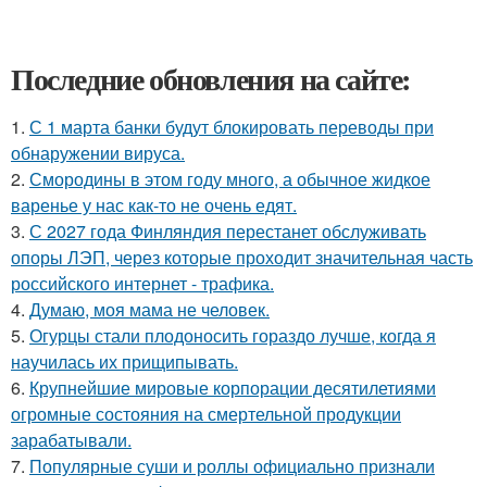
Последние обновления на сайте:
1.
С 1 марта банки будут блокировать переводы при
обнаружении вируса.
2.
Смородины в этом году много, а обычное жидкое
варенье у нас как-то не очень едят.
3.
С 2027 года Финляндия перестанет обслуживать
опоры ЛЭП, через которые проходит значительная часть
российского интернет - трафика.
4.
Думаю, моя мама не человек.
5.
Огурцы стали плодоносить гораздо лучше, когда я
научилась их прищипывать.
6.
Крупнейшие мировые корпорации десятилетиями
огромные состояния на смертельной продукции
зарабатывали.
7.
Популярные суши и роллы официально признали