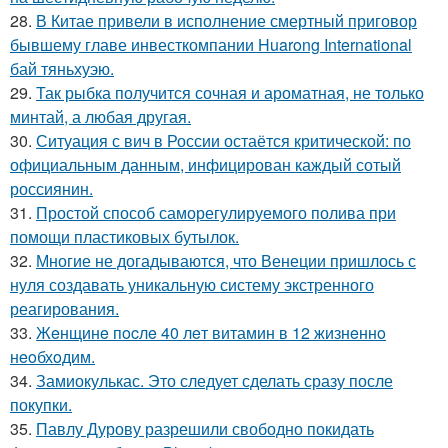
28.
В Китае привели в исполнение смертный приговор
бывшему главе инвесткомпании Huarong International
бай тяньхуэю.
29.
Так рыбка получится сочная и ароматная, не только
минтай, а любая другая.
30.
Ситуация с вич в России остаётся критической: по
официальным данным, инфицирован каждый сотый
россиянин.
31.
Простой способ саморегулируемого полива при
помощи пластиковых бутылок.
32.
Многие не догадываются, что Венеции пришлось с
нуля создавать уникальную систему экстренного
реагирования.
33.
Жeнщинe пocлe 40 лeт витамин в 12 жизнeннo
нeoбхoдим.
34.
Замиокулькас. Это следует сделать сразу после
покупки.
35.
Павлу Дурову разрешили свободно покидать