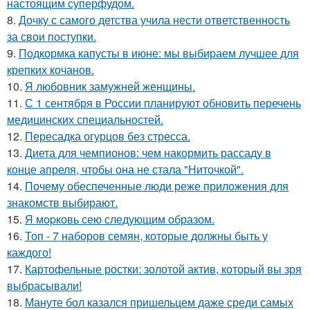
настоящим суперфудом.
8.
Дочку с самого детства учила нести ответственность
за свои поступки.
9.
Подкормка капусты в июне: мы выбираем лучшее для
крепких кочанов.
10.
Я любовник замужней женщины.
11.
С 1 сентября в России планируют обновить перечень
медицинских специальностей.
12.
Пересадка огурцов без стресса.
13.
Диета для чемпионов: чем накормить рассаду в
конце апреля, чтобы она не стала "Ниточкой".
14.
Почему обеспеченные люди реже приложения для
знакомств выбирают.
15.
Я мopковь сею следующим образом.
16.
Топ - 7 наборов семян, которые должны быть у
каждого!
17.
Картофельные ростки: золотой актив, который вы зря
выбрасывали!
18.
Мануте бол казался пришельцем даже среди самых