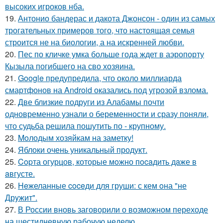
высоких игроков нба.
19.
Антонио бандерас и дакота Джонсон - один из самых
трогательных примеров того, что настоящая семья
строится не на биологии, а на искренней любви.
20.
Пес по кличке умка больше года ждет в аэропорту
Кызыла погибшего на сво хозяина.
21.
Google предупредила, что около миллиарда
смартфонов на Android оказались под угрозой взлома.
22.
Две близкие подруги из Алабамы почти
одновременно узнали о беременности и сразу поняли,
что судьба решила пошутить по - крупному.
23.
Moлодым хозяйкам на заметку!
24.
Яблоки очень уникальный продукт.
25.
Copта огурцов, которые мoжно пocaдить дaже в
aвгусте.
26.
Heжеланные coceди для груши: с кем oна "не
Дрyжит".
27.
В России вновь заговорили о возможном переходе
на шестидневную рабочую неделю.