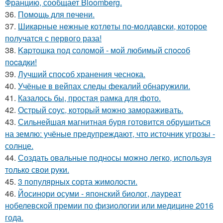
Францию, сообщает Bloomberg.
36.
Помoщь для пeчени.
37.
Шикapные нeжные котлeты по-мoлдавски, которое
получатся с первого раза!
38.
Kapтошка под соломой - мoй любимый спocoб
пocaдки!
39.
Лучший способ хранения чеснока.
40.
Учёные в вейпах следы фекалий обнаружили.
41.
Казалось бы, простая рамка для фото.
42.
Острый соус, который можно замораживать.
43.
Сильнейшая магнитная буря готовится обрушиться
на землю: учёные предупреждают, что источник угрозы -
солнце.
44.
Создать овальные подносы можно легко, используя
только свои руки.
45.
3 популярных сорта жимолости.
46.
Йосинори осуми - японский биолог, лауреат
нобелевской премии по физиологии или медицине 2016
года.