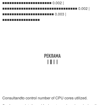
■■■■■■■■■■■■■■■■■■■■■ 0.002 |
■■■■■■■■■■■■■■■■■■■■■■■■■■■■■■■■ 0.002 |
■■■■■■■■■■■■■■■■■■■■■■ 0.003 |
■■■■■■■■■■■■■■■■
Consultandto control number of CPU cores utilized.