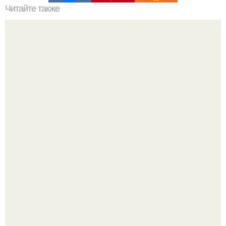
Читайте также
Цвета сигнальных ракет и их значение. Значение цвета
сигнальных патронов и ракет, вдруг кому пригодится.
Четыре салата в банках на зиму.