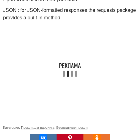
JSON : for JSON-formatted responses the requests package
provides a built-in method.
Категории:
Прокси для парсинга
,
Бесплатные прокси