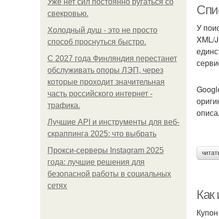
Уже нет сил постоянно ругаться со
Спис
свекровью.
У пои
Холодный душ - это не просто
XML/J
способ проснуться быстро.
Р
единс
С 2027 года Финляндия перестанет
сервис
обслуживать опоры ЛЭП, через
которые проходит значительная
Googl
часть российского интернет -
Па
ориги
трафика.
описа
Лучшие API и инструменты для веб-
скраппинга 2025: что выбрать
Прокси-серверы Instagram 2025
читат
года: лучшие решения для
безопасной работы в социальных
сетях
Как 
Купон