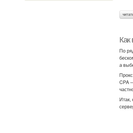
читат
Как
По ря
беско
а выб
Прокс
CPA —
частн
Итак,
серве