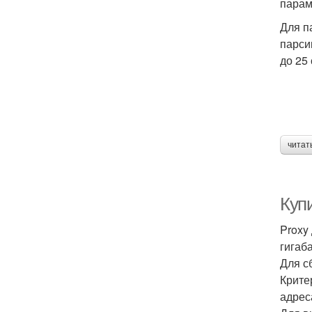
парам
Для п
парси
до 25 
читат
Купи
Proxy
гигаб
Для с
Крите
адрес