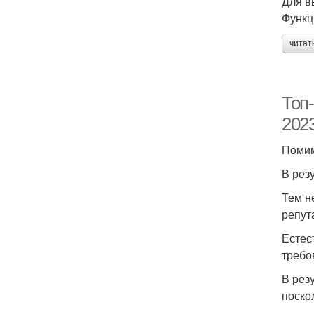
Для в
Функц
читат
Топ
2023
Помим
В рез
Тем н
репут
Естес
требо
В рез
поско