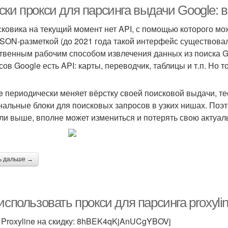
ки прокси для парсинга выдачи Google: в
сковика на текущий момент нет API, с помощью которого м
SON-разметкой (до 2021 года такой интерфейс существовал,
езидентные прокси
Топовые прокси
Про
твенным рабочим способом извлечения данных из поиска Goo
ов Google есть API: карты, переводчик, таблицы и т.п. Но то
e периодически меняет вёрстку своей поисковой выдачи, те
рсинг через прокси
Прокси для проверки
Прок
нальные блоки для поисковых запросов в узких нишах. Поэ
ли выше, вполне может измениться и потерять свою актуал
Индивидуальные
Прокси по низкой
Ан
прокси
ь дальше →
использовать прокси для парсинга proxylin
 Proxyline на скидку: 8hBEK4qKjAnUCgYBOVj