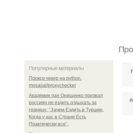
Про
Популярные материалы
Прокси чекер на python.
mosajjal/proxychecker
Академик ран Онищенко призвал
П
россиян не ездить отдыхать за
границу: "Зачем Ездить в Турцию,
Когда у нас в Стране Есть
Практически все".
П