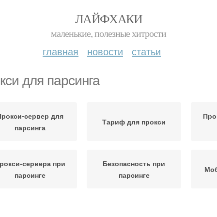
ЛАЙФХАКИ
маленькие, полезные хитрости
главная
новости
статьи
кси для парсинга
Прокси-сервер для
Про
Тариф для прокси
парсинга
рокси-сервера при
Безопасность при
Мо
парсинге
парсинге
рокси для яндекса
Бесплатные прокси
Рос