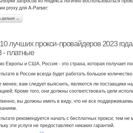
ыборки запросов из Яндекса логично воспользоваться прокс
ии proxy для A-Parser:
ь дальше →
-10 лучших прокси-провайдеров 2023 года
 - платные
о Европы и США, Россия - это страна, которая получает п
ультате в России всегда будет работать большое количество
е менее, вам следует выяснить, являются ли поставщики 
ацией; Кроме того, они должны соответствовать цели испол
твенно, вы должны иметь в виду, что не все поддерживае
ваниям.
ультате рекомендуется начать с бесплатных прокси; тем не 
льку эти услуги не предоставляют никаких гарантий.