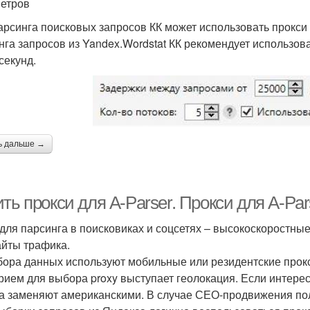
етров
арсинга поисковых запросов КК может использовать прокси
нга запросов из Yandex.Wordstat КК рекомендует использоват
секунд.
ь дальше →
ть прокси для A-Parser. Прокси для A-Par
 для парсинга в поисковиках и соцсетях – высокоскоростны
айты трафика.
бора данных используют мобильные или резидентские прок
рием для выбора proxy выступает геолокация. Если интересу
а заменяют американскими. В случае СЕО-продвижения пол