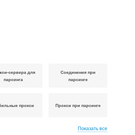
кси-сервера для
Соединения при
парсинга
парсинге
бильные прокси
Прокси при парсинге
Показать все
сийские прокси
Ротационные прокси