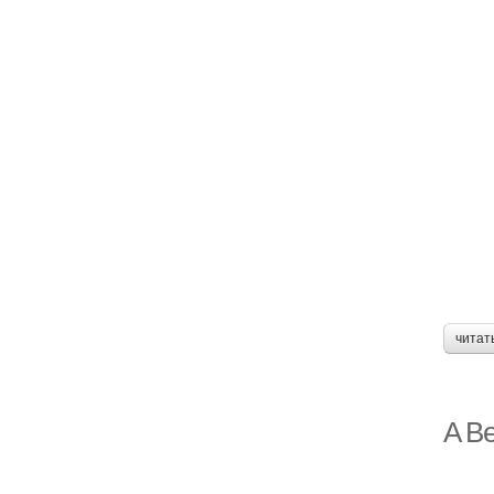
читат
A Be