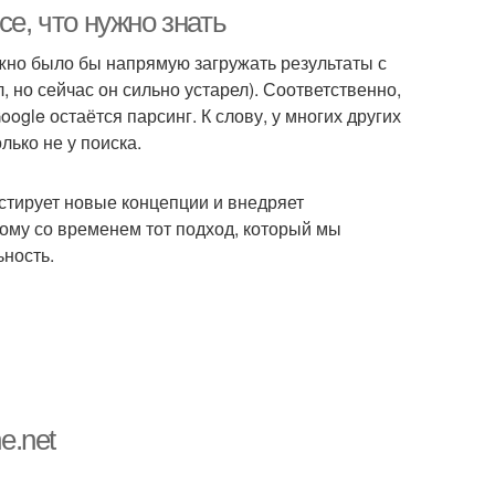
се, что нужно знать
ожно было бы напрямую загружать результаты с
 но сейчас он сильно устарел). Соответственно,
кси из рейтинга
Новые прокси
gle остаётся парсинг. К слову, у многих других
лько не у поиска.
стирует новые концепции и внедряет
си для агрегации
Резидентские прокси
тому со временем тот подход, который мы
ьность.
онимные прокси
e.net