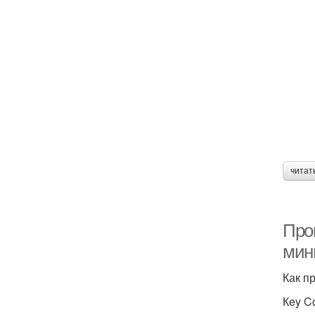
читат
Прок
мини
Как пр
Кey C