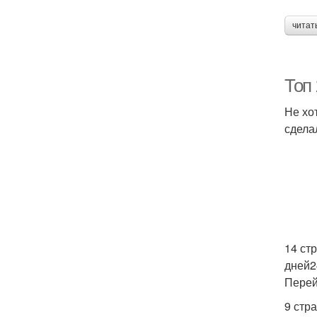
читат
Топ 
Не хо
сдела
14 стр
дней2
Перей
9 стр