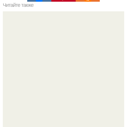
Читайте также
Что делать на ночевке с подругой. Как устроить весёлую
ночёвку с подружками
С 1 марта банки будут блокировать переводы при
обнаружении вируса.