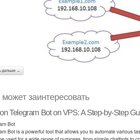
ь дальше →
 может заинтересовать
on Telegram Bot on VPS: A Step-by-Step Gu
ram Bot
am Bot is a powerful tool that allows you to automate various ta
 be used for a wide range of purposes, from simple chatbots to