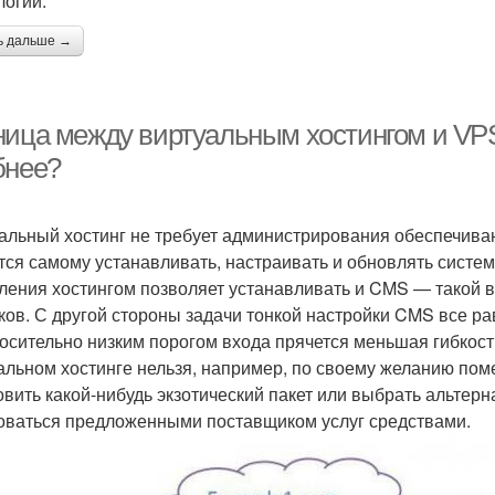
логий.
ь дальше →
ница между виртуальным хостингом и VPS
бнее?
альный хостинг не требует администрирования обеспечиваю
тся самому устанавливать, настраивать и обновлять систем
ления хостингом позволяет устанавливать и CMS — такой 
ков. С другой стороны задачи тонкой настройки CMS все ра
носительно низким порогом входа прячется меньшая гибкост
альном хостинге нельзя, например, по своему желанию пом
овить какой-нибудь экзотический пакет или выбрать альте
оваться предложенными поставщиком услуг средствами.