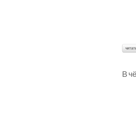
читат
В ч