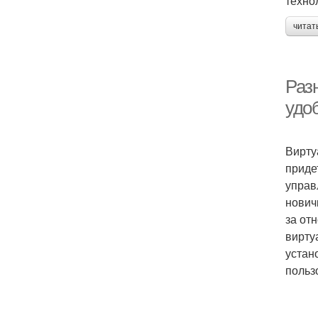
техно
читат
Раз
удо
Вирту
приде
управ
нович
за от
вирту
устан
польз