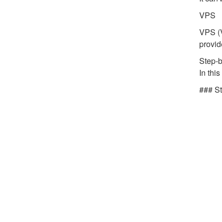
VPS
VPS (V
provid
Step-
In thi
### St