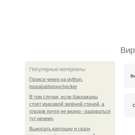
Вир
Популярные материалы
В
Прокси чекер на python.
mosajjal/proxychecker
В том случае, если баклажаны
стоят красивой зелёной стеной, а
С
плодов почти не видно - радоваться
тут нечему.
Выкопать картошку и сразу