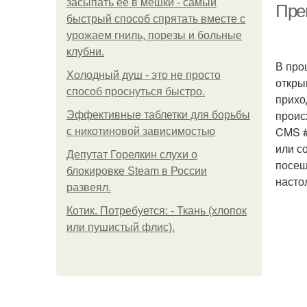
засыпать её в мешки - самый
Пре
быстрый способ спрятать вместе с
урожаем гниль, порезы и больные
клубни.
В про
Холодный душ - это не просто
откры
способ проснуться быстро.
прихо
проис
Эффективные таблетки для борьбы
CMS #
с никотиновой зависимостью
или с
Депутат Горелкин слухи о
посещ
блокировке Steam в России
насто
развеял.
Котик. Потребуется: - Ткань (хлопок
или пушистый флис).