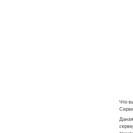
Что в
Серв
Даная
серве