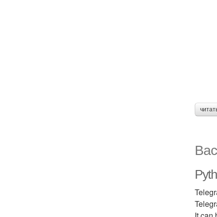
читат
Вас
Pyth
Teleg
Telegr
It can