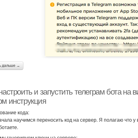
ь дальше →
настроить и запустить телеграм бота на 
ом инструкция
ование кода:
ачала научимся переносить код на сервер. Я полагаю что у 
ботаете.
му генерируем ключи на сервере: