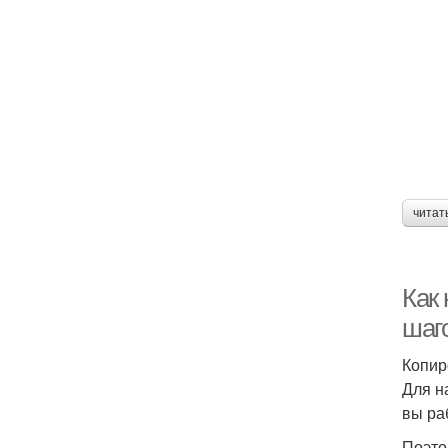
читат
Как 
шаг
Копир
Для н
вы ра
Поэто