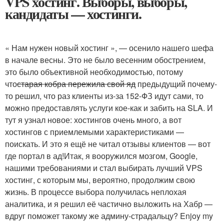
VPS хостинг. Выборы, выборы,
кандидаты — хостинги.
« Нам нужен новый хостинг », — осенило нашего шефа
в начале весны. Это не было весенним обострением,
это было объективной необходимостью, потому
что
старая кобра пережила свой яд
предыдущий почему-
то решил, что раз клиенты из-за 152-ФЗ идут сами, то
можно предоставлять услуги кое-как и забить на SLA. И
тут я узнал новое: хостингов очень много, а вот
хостингов с приемлемыми характеристиками —
поискать. И это я ещё не читал отзывы клиентов — вот
где портал в ад!Итак, я вооружился мозгом, Google,
нашими требованиями и стал выбирать лучший VPS
хостинг, с которым мы, вероятно, продолжим свою
жизнь. В процессе выбора получилась неплохая
аналитика, и я решил её частично выложить на Хабр —
вдруг поможет такому же админу-страдальцу? Enjoy my