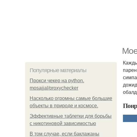
Мое
Кажды
парен
Популярные материалы
симпа
Прокси чекер на python.
дожид
mosajjal/proxychecker
обалд
Насколько огромны самые большие
Понр
объекты в природе и космосе.
Эффективные таблетки для борьбы
с никотиновой зависимостью
В том случае, если баклажаны