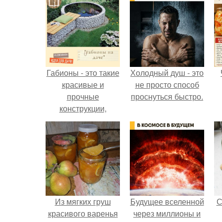
Габионы - это такие
Холодный душ - это
красивые и
не просто способ
прочные
проснуться быстро.
конструкции,
которые
используют для
укрепления
берегов, создания
декоративных стен
и ландшафтных
украшений.
Из мягких груш
Будущее вселенной
С
красивого варенья
через миллионы и