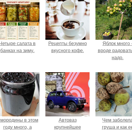
Четыре салата в
Рецепты безумно
Яблок много 
банках на зиму.
вкусного кофе.
вроде радоват
надо.
мородины в этом
Автоваз
Чем заболел
году много, а
крупнейшее
груша и как е