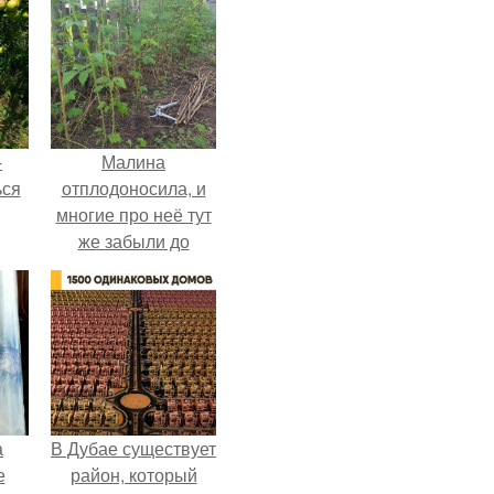
-
Малина
ься
отплодоносила, и
многие про неё тут
же забыли до
следующего лета.
а
В Дубае существует
е
район, который