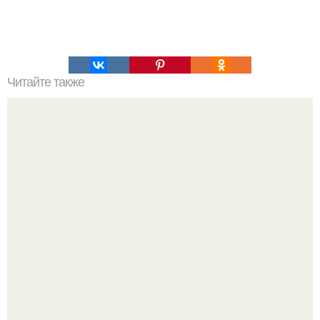
Читайте также
Работа в ночное время риск инфаркта и сердечно-
сосудистых проблем повышает.