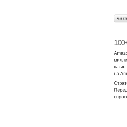
читат
100
Amazo
милли
какие
на Am
Страт
Перед
спрос