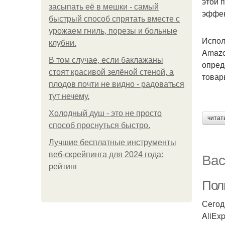
этой 
засыпать её в мешки - самый
эффек
быстрый способ спрятать вместе с
урожаем гниль, порезы и больные
Испол
клубни.
Amazo
В том случае, если баклажаны
опред
стоят красивой зелёной стеной, а
товар
плодов почти не видно - радоваться
тут нечему.
Холодный душ - это не просто
читат
способ проснуться быстро.
Лучшие бесплатные инструменты
Вас
веб-скрейпинга для 2024 года:
рейтинг
Пол
Сегод
AliEx