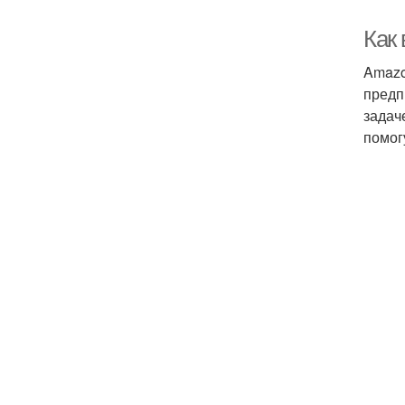
Как
Amazo
предп
задач
помог