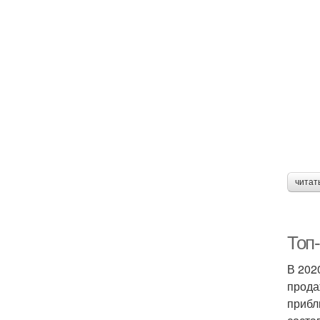
читат
Топ
В 202
прода
прибл