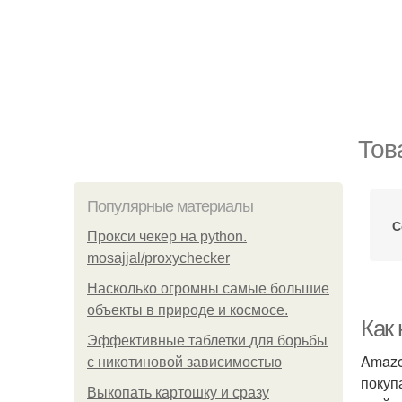
Тов
Популярные материалы
С
Прокси чекер на python.
mosajjal/proxychecker
Насколько огромны самые большие
объекты в природе и космосе.
Как
Эффективные таблетки для борьбы
Amazo
с никотиновой зависимостью
покуп
Выкопать картошку и сразу