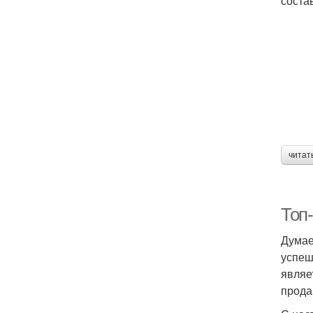
соста
читат
Топ
Думае
успеш
являе
прода