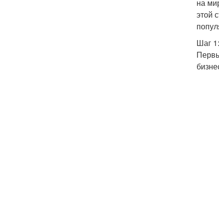
на ми
этой 
попул
Шаг 1
Первы
бизне