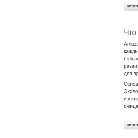
читат
Что
Amazo
кажды
польз
разви
для п
Основ
Эколо
изгот
ожида
читат