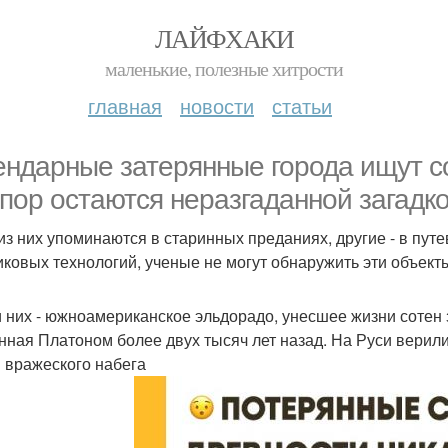
ЛАЙФХАКИ
маленькие, полезные хитрости
главная
новости
статьи
ендарные затерянные города ищут со
 пор остаются неразгаданной загадко
из них упоминаются в старинных преданиях, другие - в путе
иковых технологий, ученые не могут обнаружить эти объекты
 них - южноамериканское эльдорадо, унесшее жизни сотен 
нная Платоном более двух тысяч лет назад. На Руси верил
 вражеского набега