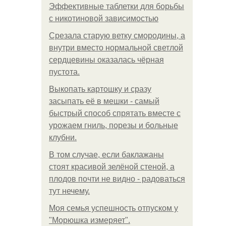
Эффективные таблетки для борьбы
с никотиновой зависимостью
Срезала старую ветку смородины, а
внутри вместо нормальной светлой
сердцевины оказалась чёрная
пустота.
Выкопать картошку и сразу
засыпать её в мешки - самый
быстрый способ спрятать вместе с
урожаем гниль, порезы и больные
клубни.
В том случае, если баклажаны
стоят красивой зелёной стеной, а
плодов почти не видно - радоваться
тут нечему.
Моя семья успешность отпуском у
"Морюшка измеряет".