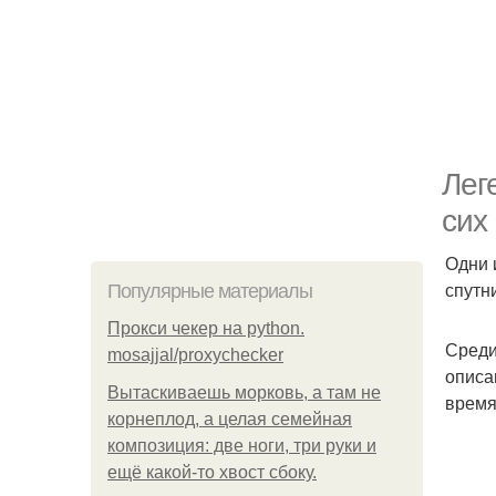
Лег
сих
Одни 
спутн
Популярные материалы
Прокси чекер на python.
Среди
mosajjal/proxychecker
описа
Вытаскиваешь морковь, а там не
время
корнеплод, а целая семейная
композиция: две ноги, три руки и
ещё какой-то хвост сбоку.