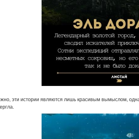
жно, эти истории являются лишь красивым вымыслом, однак
ергла.