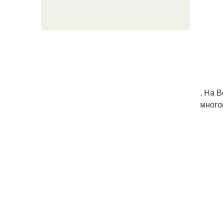
. На 
много