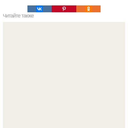
Читайте также
Печенье "Розочки". Это печенье моя тётя пекла,
практически еженедельно.