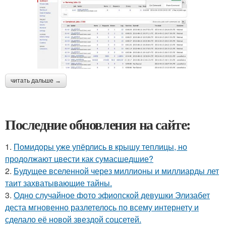
читать дальше →
Последние обновления на сайте:
1.
Помидоры уже упёрлись в крышу теплицы, но
продолжают цвести как сумасшедшие?
2.
Будущее вселенной через миллионы и миллиарды лет
таит захватывающие тайны.
3.
Одно случайное фото эфиопской девушки Элизабет
деста мгновенно разлетелось по всему интернету и
сделало её новой звездой соцсетей.