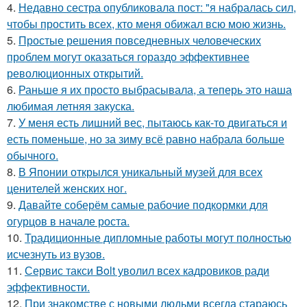
4.
Недавно сестра опубликовала пост: "я набралась сил,
чтобы простить всех, кто меня обижал всю мою жизнь.
5.
Простые решения повседневных человеческих
проблем могут оказаться гораздо эффективнее
революционных открытий.
6.
Раньше я их просто выбрасывала, а теперь это наша
любимая летняя закуска.
7.
У меня есть лишний вес, пытаюсь как-то двигаться и
есть поменьше, но за зиму всё равно набрала больше
обычного.
8.
В Японии открылся уникальный музей для всех
ценителей женских ног.
9.
Давайте соберём самые рабочие подкормки для
огурцов в начале роста.
10.
Традиционные дипломные работы могут полностью
исчезнуть из вузов.
11.
Сервис такси Bolt уволил всех кадровиков ради
эффективности.
12.
При знакомстве с новыми людьми всегда стараюсь