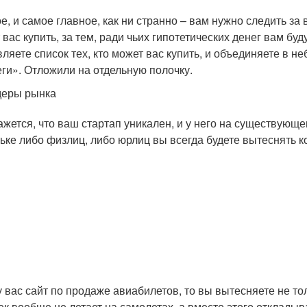
е, и самое главное, как ни странно – вам нужно следить за
 вас купить, за тем, ради чьих гипотетических денег вам бу
вляете список тех, кто может вас купить, и объединяете в
еги». Отложили на отдельную полочку.
деры рынка
ажется, что ваш стартап уникален, и у него на существующе
ьке либо физлиц, либо юрлиц вы всегда будете вытеснять ко
у вас сайт по продаже авиабилетов, то вы вытесняете не тол
ек вообще не летает на самолетах, а вместо этого откладыва