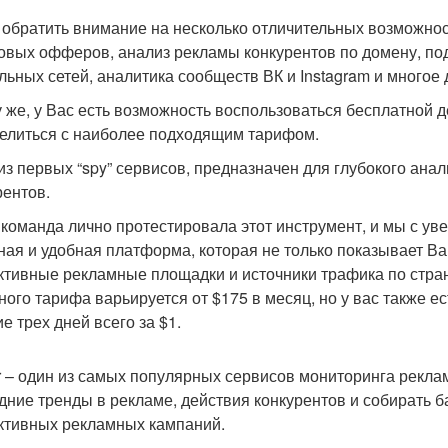
 обратить внимание на несколько отличительных возможнос
овых офферов, анализ рекламы конкурентов по домену, по
льных сетей, аналитика сообществ ВК и Instagram и многое 
у же, у Вас есть возможность воспользоваться бесплатной 
елиться с наиболее подходящим тарифом.
из первых “spy” сервисов, предназначен для глубокого ана
рентов.
команда лично протестировала этот инструмент, и мы с ув
ная и удобная платформа, которая не только показывает В
тивные рекламные площадки и источники трафика по стран
ного тарифа варьируется от $175 в месяц, но у вас также е
е трех дней всего за $1.
r – один из самых популярных сервисов мониторинга рекла
дние тренды в рекламе, действия конкурентов и собирать б
тивных рекламных кампаний.