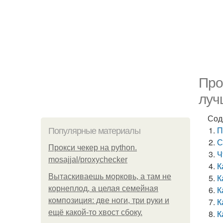
Про
луч
Сод
П
Популярные материалы
С
Прокси чекер на python.
Ч
mosajjal/proxychecker
К
Вытаскиваешь морковь, а там не
К
корнеплод, а целая семейная
К
композиция: две ноги, три руки и
К
ещё какой-то хвост сбоку.
К