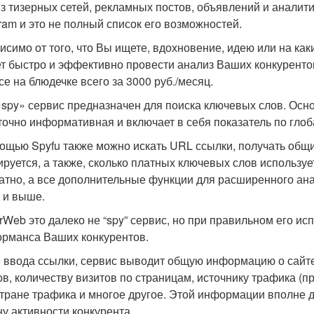
з тизерных сетей, рекламных постов, объявлений и аналити
gram и это не полный список его возможностей.
исимо от того, что Вы ищете, вдохновение, идею или на ка
т быстро и эффективно провести анализ Ваших конкуренто
се на блюдечке всего за 3000 руб./месяц.
«spy» сервис предназначен для поиска ключевых слов. Ос
точно информативная и включает в себя показатель по глоб
ощью Spyfu также можно искать URL ссылки, получать общий
ируется, а также, сколько платных ключевых слов использ
атно, а все дополнительные функции для расширенного ан
 и выше.
arWeb это далеко не “spy” сервис, но при правильном его 
рманса Ваших конкурентов.
 ввода ссылки, сервис выводит общую информацию о сайте
ов, количеству визитов по страницам, источнику трафика (п
, стране трафика и многое другое. Этой информации вполне 
ну активности конкурента.