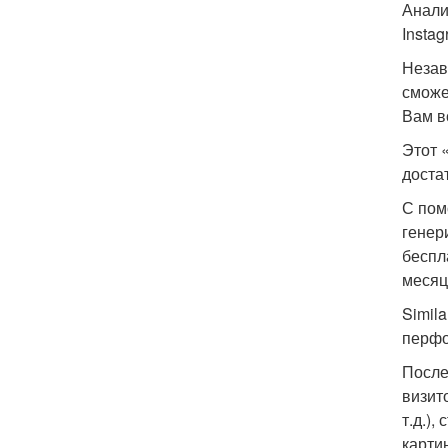
Анали
Insta
Незав
сможе
Вам в
Этот 
доста
С пом
генер
беспл
месяц
Simil
перфо
После
визит
т.д.)
карти