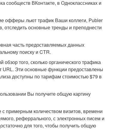
ка сообществ ВКонтакте, в Одноклассниках и
кие офферы льют трафик Ваши коллеги, Publer
в, отследить основные тренды и преподнести
новная часть предоставляемых данных
альному поиску и CTR.
 обзор того, сколько органического трафика
ует URL. Эти основные функции предоставлены
ализа доступны по тарифам стоимостью $79 в
использовании Вы получите общую картину
 с примерным количеством визитов, времени
рямого, реферрального, с электронных писем и
достаточно для того, чтобы получить общую