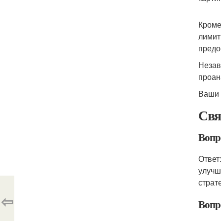
Кроме
лимит
предо
Незав
проан
Ваши 
Свя
Вопр
Ответ
улучш
страт
⇦
Вопр