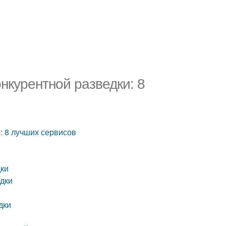
курентной разведки: 8
: 8 лучших сервисов
дки
едки
дки