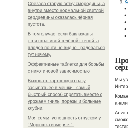
К
Срезала старую ветку смородины, а
внутри вместо нормальной светлой
сердцевины оказалась чёрная
пустота.
В том случае, если баклажаны
стоят красивой зелёной стеной, а
плодов почти не видно - радоваться
тут нечему.
Про
сер
Эффективные таблетки для борьбы
с никотиновой зависимостью
Мы ув
Выкопать картошку и сразу
Интер
засыпать её в мешки - самый
быстрый способ спрятать вместе с
Коман
урожаем гниль, порезы и больные
анали
клубни.
Advan
Моя семья успешность отпуском у
сможе
"Морюшка измеряет".
тести