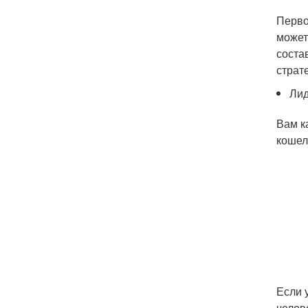
Перво
может
соста
страт
Ли
Вам к
кошел
Если 
челов