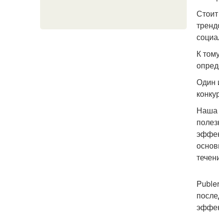
Стоит
тренд
социа
К том
опред
Один 
конку
Наша 
полез
эффек
основ
течени
Puble
после
эффек