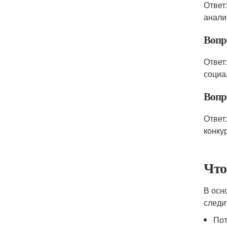
Ответ
анали
Вопр
Ответ
социа
Вопр
Ответ
конку
Что
В осн
следи
Пот