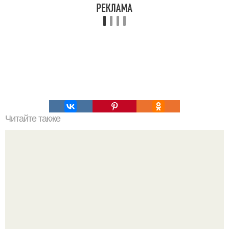
Читайте также
Интересный способ выращивания картофеля, когда
место под посадку ограничено.