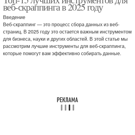
веб-скраппинга в 2025 году
конкурентной разведки
конкурентной разведки
Введение
Веб-скраппинг — это процесс сбора данных из веб-
Сервис для
страниц. В 2025 году это остается важным инструментом
Разведки по сравнению
конкурентной разведки
для бизнеса, науки и других областей. В этой статье мы
рассмотрим лучшие инструменты для веб-скраппинга,
которые помогут вам эффективно собирать данные.
Разведки для
Разведки для анализа
оптимизации
Разведки для
Разведка в
улучшения
формировании
Разведки с
Конкурентный анализ
использованием