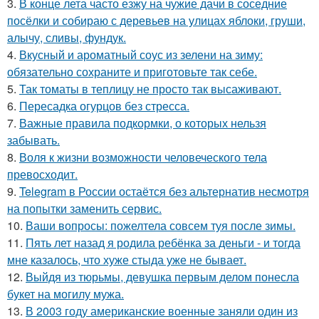
3.
В конце лета часто езжу на чужие дачи в соседние
посёлки и собираю с деревьев на улицах яблоки, груши,
алычу, сливы, фундук.
4.
Вкусный и ароматный соус из зелени на зиму:
обязательно сохраните и приготовьте так себе.
5.
Так томаты в теплицу не просто так высаживают.
6.
Пересадка огурцов без стресса.
7.
Важные правила подкормки, о которых нельзя
забывать.
8.
Воля к жизни возможности человеческого тела
превосходит.
9.
Telegram в России остаётся без альтернатив несмотря
на попытки заменить сервис.
10.
Ваши вопросы: пожелтела совсем туя после зимы.
11.
Пять лет назад я родила ребёнка за деньги - и тогда
мне казалось, что хуже стыда уже не бывает.
12.
Выйдя из тюрьмы, девушка первым делом понесла
букет на могилу мужа.
13.
В 2003 году американские военные заняли один из