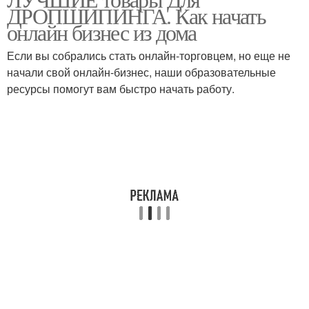
Прибыльный товар
Товар на продажу
ДРОПШИПИНГА. Как начать
онлайн бизнес из дома
Если вы собрались стать онлайн-торговцем, но еще не
начали свой онлайн-бизнес, наши образовательные
Товары на амазон
Популярные товары
ресурсы помогут вам быстро начать работу.
Товары в разных
Товар для амазон
категориях
Товар на амазон