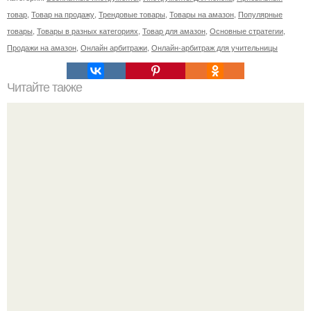
товар
,
Товар на продажу
,
Трендовые товары
,
Товары на амазон
,
Популярные
товары
,
Товары в разных категориях
,
Товар для амазон
,
Основные стратегии
,
Продажи на амазон
,
Онлайн арбитражи
,
Онлайн-арбитраж для учительницы
Читайте также
Рецепт на латинском Новокаин. Волшебные свойства
новокаина.