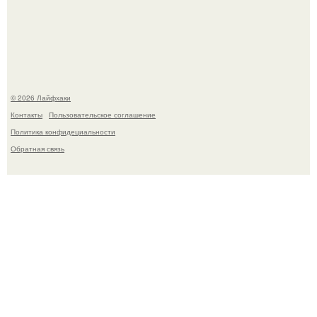
Чем заболела груша и как ее лечить?
© 2026 Лайфхаки
Контакты
Пользовательское соглашение
Политика конфидециальности
Обратная связь