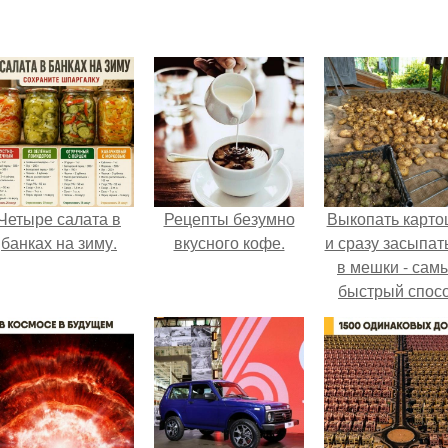
Четыре салата в
Рецепты безумно
Выкопать карто
банках на зиму.
вкусного кофе.
и сразу засыпат
в мешки - сам
быстрый спос
спрятать вмест
урожаем гнил
порезы и боль
клубни.