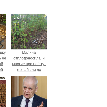
шку
Малина
ь её
отплодоносила, и
ый
многие про неё тут
об
же забыли до
е с
следующего лета.
ь,
ные