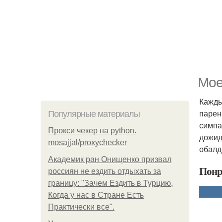
Мое
Кажды
парен
Популярные материалы
симпа
Прокси чекер на python.
дожид
mosajjal/proxychecker
обалд
Академик ран Онищенко призвал
Понр
россиян не ездить отдыхать за
границу: "Зачем Ездить в Турцию,
Когда у нас в Стране Есть
Практически все".