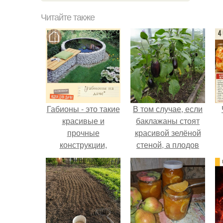
Читайте также
Габионы - это такие
В том случае, если
красивые и
баклажаны стоят
прочные
красивой зелёной
конструкции,
стеной, а плодов
которые
почти не видно -
используют для
радоваться тут
укрепления
нечему.
берегов, создания
декоративных стен
и ландшафтных