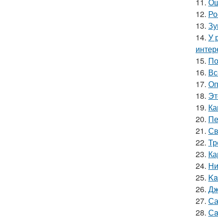
11.
Ош
12.
Ро
13.
Зу
14.
У 
интер
15.
По
16.
Вс
17.
Оп
18.
Эт
19.
Ка
20.
Пе
21.
Св
22.
Тр
23.
Ка
24.
Ни
25.
Ka
26.
Дж
27.
Са
28.
Сa