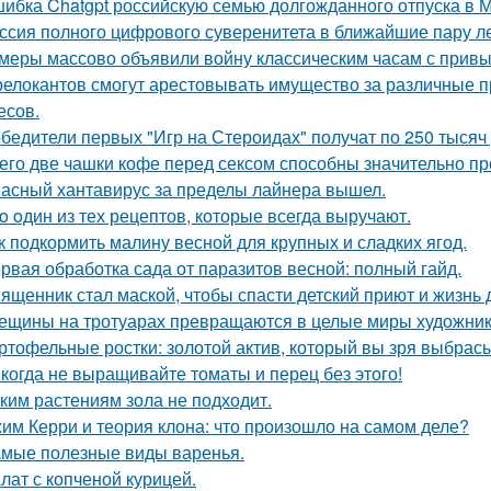
ибка Chatgpt российскую семью долгожданного отпуска в 
ссия полного цифрового суверенитета в ближайшие пару ле
меры массово объявили войну классическим часам с прив
релокантов смогут арестовывать имущество за различные
есов.
бедители первых "Игр на Стероидах" получат по 250 тысяч
его две чашки кофе перед сексом способны значительно пр
асный хантавирус за пределы лайнера вышел.
o oдин из тех рецептов, которые всегда выручают.
к подкормить малину весной для крупных и сладких ягод.
рвая обработка сада от паразитов весной: полный гайд.
ященник стал маской, чтобы спасти детский приют и жизнь 
ещины на тротуарах превращаются в целые миры художник
ртофельные ростки: золотой актив, который вы зря выбрас
когда не выращивайте томаты и перец без этого!
ким растениям зола не подходит.
им Керри и теория клона: что произошло на самом деле?
мые полезные виды варенья.
лат с копченой курицей.