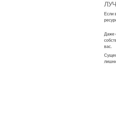
ЛУЧ
Если 
ресур
Даже 
собст
вас.
Сущес
лишни