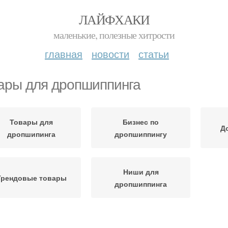
ЛАЙФХАКИ
маленькие, полезные хитрости
главная
новости
статьи
ары для дропшиппинга
Товары для
Бизнес по
Д
дропшипинга
дропшиппингу
Ниши для
Трендовые товары
дропшиппинга