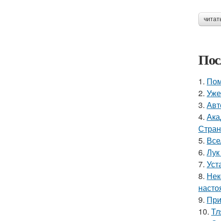
читат
Пос
1.
Пом
2.
Уже
3.
Авт
4.
Ака
Стран
5.
Все
6.
Лук
7.
Уст
8.
Нек
насто
9.
При
10.
Тл