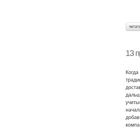
читат
13 
Когда
тради
доста
дальш
учиты
начал
добав
компа