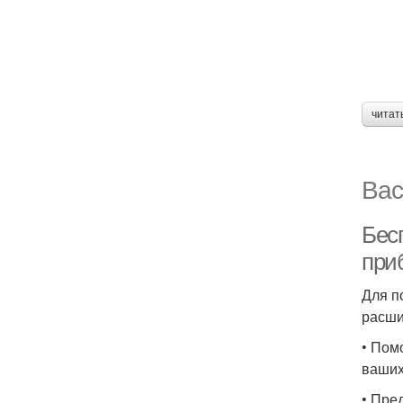
читат
Вас
Бес
при
Для п
расши
• Пом
ваших
• Пре