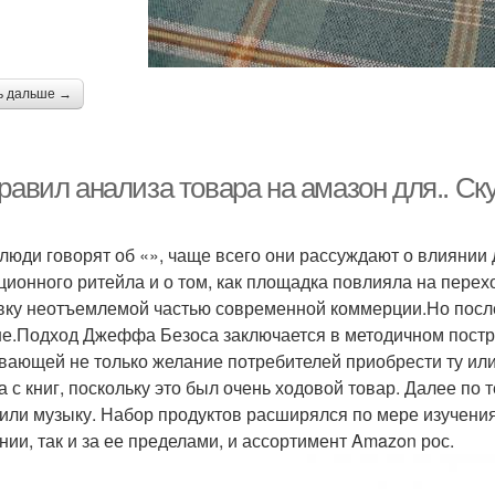
ь дальше →
правил анализа товара на амазон для.. С
 люди говорят об «», чаще всего они рассуждают о влиянии
ционного ритейла и о том, как площадка повлияла на перех
вку неотъемлемой частью современной коммерции.Но посл
е.Подход Джеффа Безоса заключается в методичном постр
вающей не только желание потребителей приобрести ту или
а с книг, поскольку это был очень ходовой товар. Далее по
или музыку. Набор продуктов расширялся по мере изучения
нии, так и за ее пределами, и ассортимент Amazon рос.