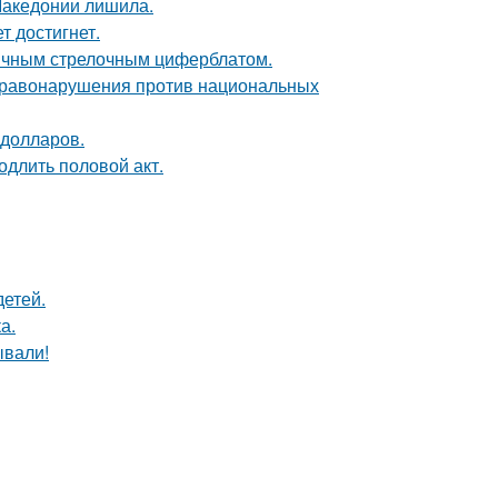
Македонии лишила.
т достигнет.
ычным стрелочным циферблатом.
 правонарушения против национальных
 долларов.
одлить половой акт.
детей.
а.
ывали!