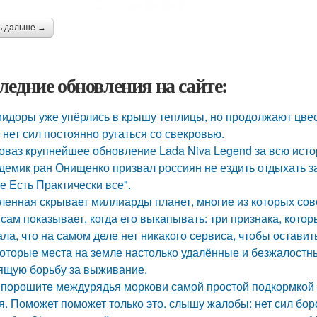
ь дальше →
ледние обновления на сайте:
идоры уже упёрлись в крышу теплицы, но продолжают цве
 нет сил постоянно ругаться со свекровью.
оваз крупнейшее обновление Lada Niva Legend за всю исто
демик ран Онищенко призвал россиян не ездить отдыхать за 
е Есть Практически все".
ленная скрывает миллиарды планет, многие из которых сов
 сам показывает, когда его выкапывать: три признака, кото
ала, что на самом деле нет никакого сервиса, чтобы оставит
оторые места на земле настолько удалённые и безжалостные
ящую борьбу за выживание.
порошите междурядья моркови самой простой подкормкой и
я. Поможет поможет только это. слышу жалобы: нет сил боро