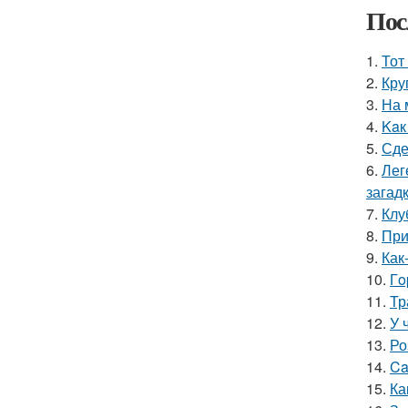
Пос
1.
Тот
2.
Кру
3.
На 
4.
Kaк
5.
Сде
6.
Лег
загадк
7.
Клу
8.
При
9.
Как
10.
Гo
11.
Тр
12.
У 
13.
Ро
14.
Ca
15.
Ка