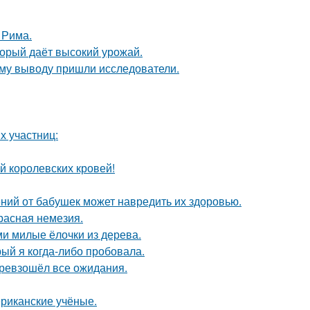
 Рима.
оторый даёт высокий урожай.
кому выводу пришли исследователи.
х участниц:
й королевских кровей!
ний от бабушек может навредить их здоровью.
расная немезия.
и милые ёлочки из дерева.
рый я когда-либо пробовала.
превзошёл все ожидания.
ериканские учёные.