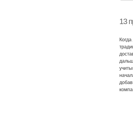
13 
Когда
тради
доста
дальш
учиты
начал
добав
компа