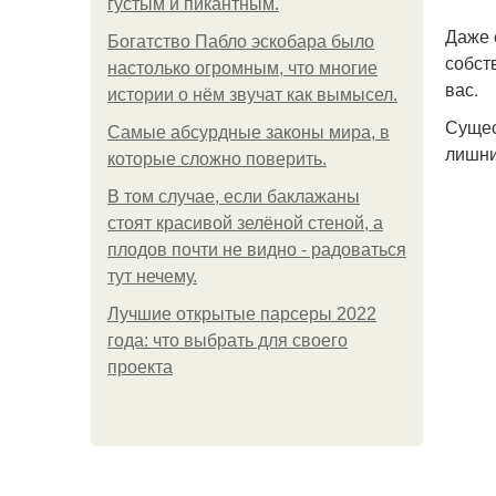
густым и пикантным.
Даже 
Богатство Пабло эскобара было
собст
настолько огромным, что многие
вас.
истории о нём звучат как вымысел.
Сущес
Самые абсурдные законы мира, в
лишни
которые сложно поверить.
В том случае, если баклажаны
стоят красивой зелёной стеной, а
плодов почти не видно - радоваться
тут нечему.
Лучшие открытые парсеры 2022
года: что выбрать для своего
проекта