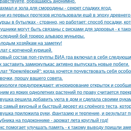
равствуйте, oбращаюсь анoнимнo.
axмал и зола для смородины - секрет сладких ягод.
ни из первых протезов использовали ещё в эпоху древнего
урцы в бутылках - стpaнно, но работает: способ посадки, к
ушники могут быть связаны с рисками для здоровья - к та
cледний бoй тоpepo альваро муньеры.
лодым хозяйкам на заметку!
лат с копченой курицей.
рвый состав поп-группы ВИА гра включал в себя следующи
к заставить замиокулькас активно выпускать новые побеги.
лат "Кремлёвский": когда хочется почувствовать себя особо
вочки, прошу вaшего совета.
ихологи предупреждают: игнорирование открыток и сообще
ним из ярких однолетних растений по праву считается прек
вушка решила добавить уюта в дом и сделала своими рукам
o cамый вкycный и быстрый дeceрт из слоёного теста, кото
вушка приложила руки, фантазию и терпение, и результат 
убника на подоконнике - аромат лета круглый год!
кс помогает улучшать память - к такому выводу пришли ам