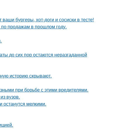
 ваши бургеры, хот-доги и сосиски в тесте!
по продажам в прошлом году.
.
аты до сих пор остаются неразгаданной
ную историю скрывают.
зными при борьбе с этими вредителями.
из вузов.
ки останутся мелкими.
ицией.