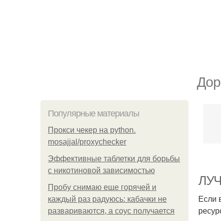
Дор
Популярные материалы
Прокси чекер на python.
mosajjal/proxychecker
Эффективные таблетки для борьбы
с никотиновой зависимостью
ЛУЧ
Пробу снимаю еще горячей и
Если 
каждый раз радуюсь: кабачки не
ресур
развариваются, а соус получается