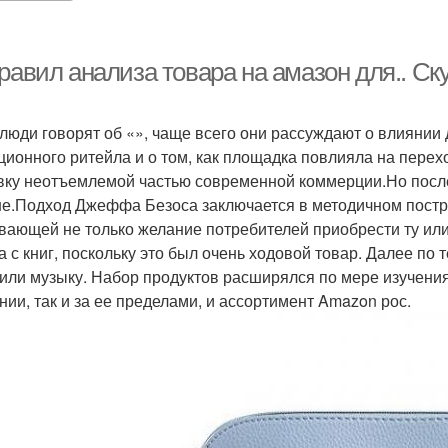
правил анализа товара на амазон для.. С
 люди говорят об «», чаще всего они рассуждают о влиянии
ционного ритейла и о том, как площадка повлияла на перех
вку неотъемлемой частью современной коммерции.Но посл
е.Подход Джеффа Безоса заключается в методичном постр
вающей не только желание потребителей приобрести ту или
а с книг, поскольку это был очень ходовой товар. Далее по
или музыку. Набор продуктов расширялся по мере изучения
нии, так и за ее пределами, и ассортимент Amazon рос.