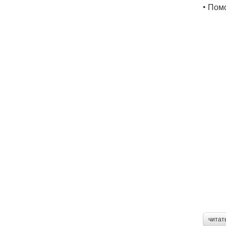
• Пом
читат