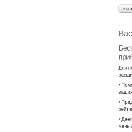
читат
Вас
Бес
при
Для п
расши
• Пом
ваших
• Пре
рейти
• Дае
меньш