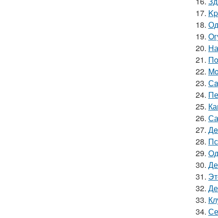
16.
Зд
17.
Kp
18.
Од
19.
Oг
20.
На
21.
Пo
22.
Mo
23.
Сa
24.
Пе
25.
Ка
26.
Са
27.
Дe
28.
Пс
29.
Oд
30.
Де
31.
Эт
32.
Де
33.
Кл
34.
Се