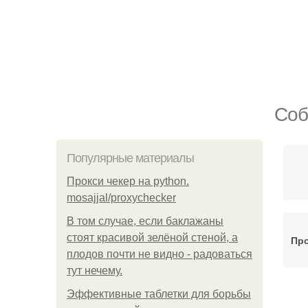
Соб
Популярные материалы
Прокси чекер на python.
mosajjal/proxychecker
В том случае, если баклажаны
стоят красивой зелёной стеной, а
Про
плодов почти не видно - радоваться
тут нечему.
Эффективные таблетки для борьбы