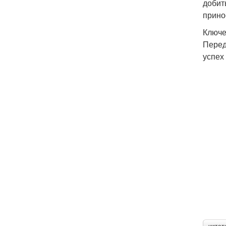
добит
прино
Ключе
Перед
успех