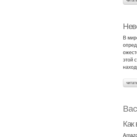
читат
Нев
В мир
опред
ожест
этой 
наход
читат
Вас
Как
Amazo