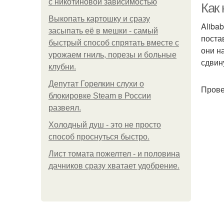
с никотиновой зависимостью
Как
Выкопать картошку и сразу
Aliba
засыпать её в мешки - самый
поста
быстрый способ спрятать вместе с
они н
урожаем гниль, порезы и больные
сдвин
клубни.
Депутат Горелкин слухи о
Прове
блокировке Steam в России
развеял.
Холодный душ - это не просто
способ проснуться быстро.
Лист томата пожелтел - и половина
дачников сразу хватает удобрение.