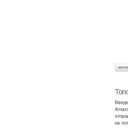
читат
Топ
Введ
Amazo
отпра
не то