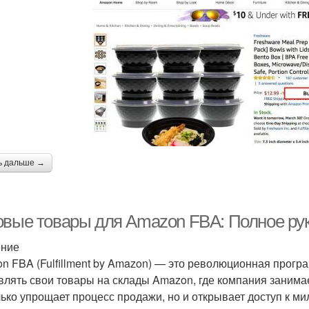
ь дальше →
овые товары для Amazon FBA: Полное ру
ение
n FBA (Fulfillment by Amazon) — это революционная прогр
влять свои товары на склады Amazon, где компания занимае
лько упрощает процесс продажи, но и открывает доступ к м