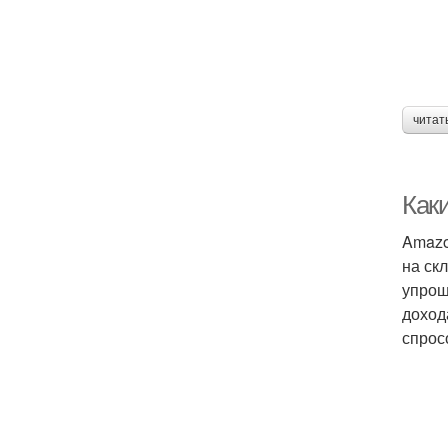
читат
Как
Amazo
на ск
упрощ
доход
спрос