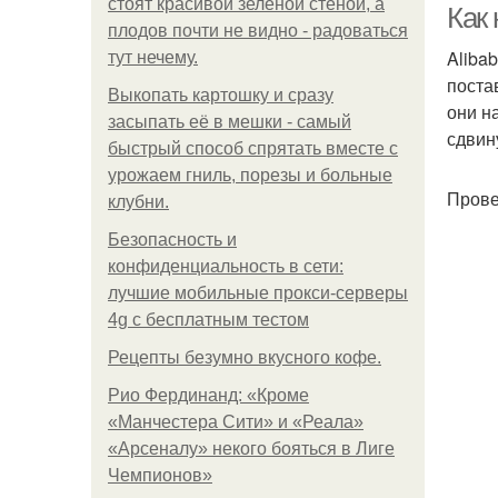
стоят красивой зелёной стеной, а
Как
плодов почти не видно - радоваться
Aliba
тут нечему.
поста
Выкопать картошку и сразу
они н
засыпать её в мешки - самый
сдвин
быстрый способ спрятать вместе с
урожаем гниль, порезы и больные
Прове
клубни.
Безопасность и
конфиденциальность в сети:
лучшие мобильные прокси-серверы
4g с бесплатным тестом
Рецепты безумно вкусного кофе.
Рио Фердинанд: «Кроме
«Манчестера Сити» и «Реала»
«Арсеналу» некого бояться в Лиге
Чемпионов»