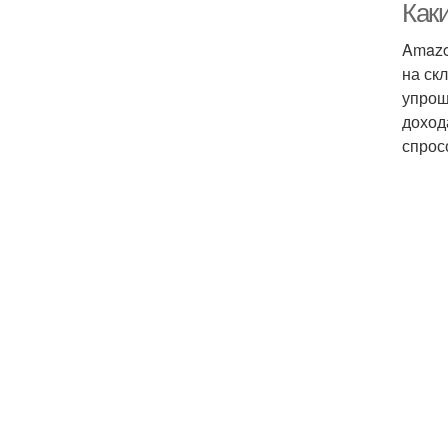
Как
Amazo
на ск
упрощ
доход
спрос