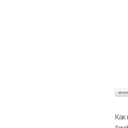
читат
Как
Давай