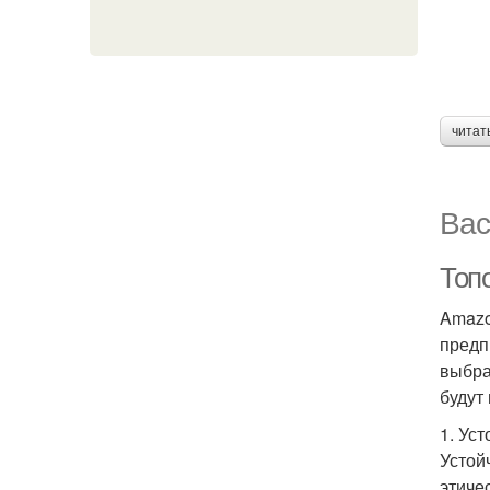
читат
Вас
Топ
Amazo
предп
выбра
будут
1. Ус
Устой
этиче