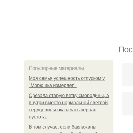
Пос
Популярные материалы
Моя семья успешность отпуском у
"Морюшка измеряет".
Срезала старую ветку смородины, а
внутри вместо нормальной светлой
сердцевины оказалась чёрная
пустота.
В том случае, если баклажаны