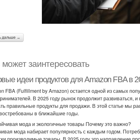
ь дальше →
 может заинтересовать
овые идеи продуктов для Amazon FBA в 20
n FBA (Fulfillment by Amazon) остается одной из самых по
ринимателей. В 2025 году рынок продолжит развиваться, и 
ть правильные продукты для продажи. В этой статье мы ра
 востребованы в ближайшие годы.
тойчивая мода и экологичные товары Почему это важно?
чивая мода набирает популярность с каждым годом. Потре
ски производимые товары. В 2025 году это направление пр