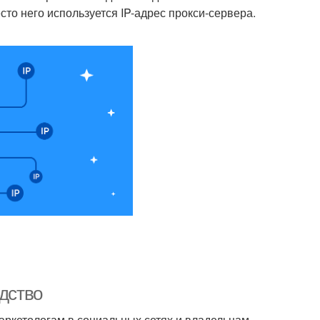
сто него используется IP-адрес прокси-сервера.
одство
маркетологам в социальных сетях и владельцам