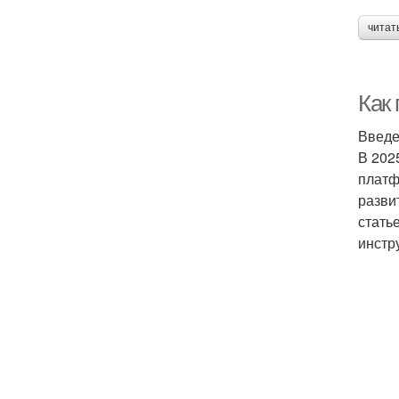
читат
Как 
Введ
В 202
платф
разви
стать
инстр