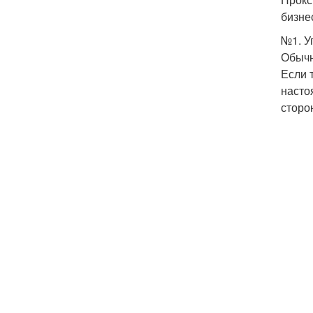
бизне
№1. У
Обычн
Если 
насто
сторо