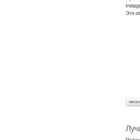
Insta
Это о
читат
Луч
Прокс