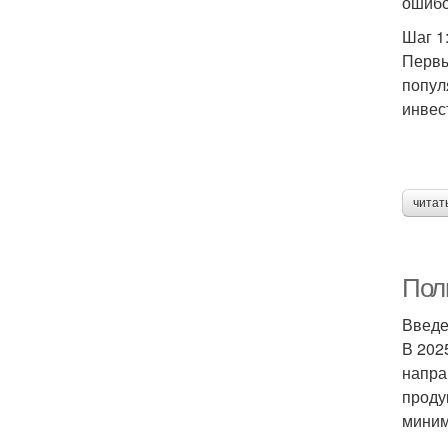
ошибо
Шаг 1
Первы
попул
инвес
читат
Пол
Введ
В 202
напра
проду
миним