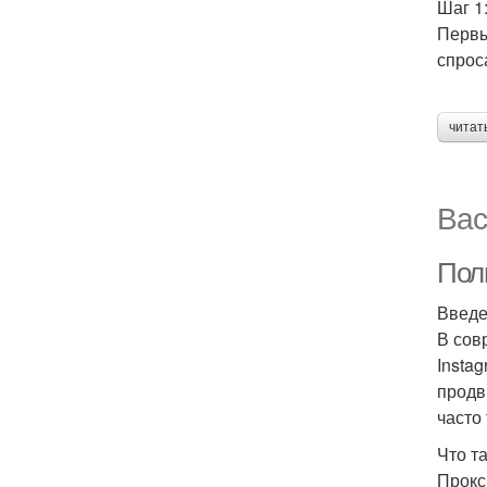
Шаг 1
Первы
спрос
читат
Вас
Полн
Введе
В сов
Insta
продв
часто
Что т
Прокс