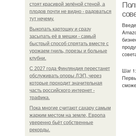
Пол
стоят красивой зелёной стеной, а
плодов почти не видно - радоваться
сов
тут нечему.
Введ
Выкопать картошку и сразу
Amazo
засыпать её в мешки - самый
бизне
быстрый способ спрятать вместе с
проду
урожаем гниль, порезы и больные
совет
клубни.
С 2027 года Финляндия перестанет
Шаг 1
обслуживать опоры ЛЭП, через
Первы
которые проходит значительная
сможе
часть российского интернет -
трафика.
Пока многие считают сахару самым
жарким местом на земле, Европа
уверенно бьёт собственные
рекорды.