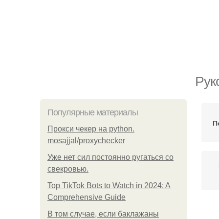
Рук
Популярные материалы
П
Прокси чекер на python.
mosajjal/proxychecker
Уже нет сил постоянно ругаться со
свекровью.
Top TikTok Bots to Watch in 2024: A
Comprehensive Guide
В том случае, если баклажаны