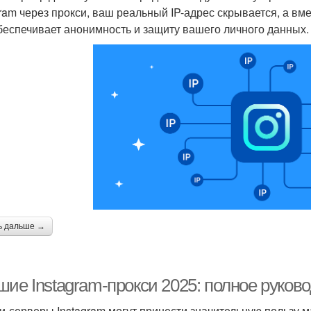
gram через прокси, ваш реальный IP-адрес скрывается, а вме
беспечивает анонимность и защиту вашего личного данных.
ь дальше →
шие Instagram-прокси 2025: полное руков
и-серверы Instagram могут принести значительную пользу 