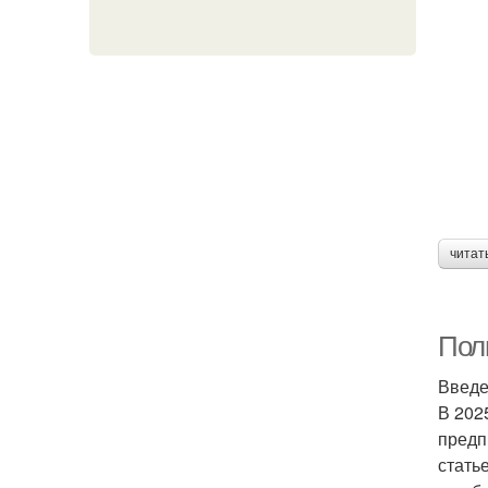
читат
Пол
Введ
В 202
предп
стать