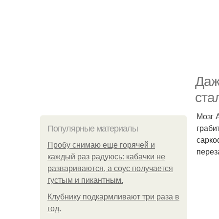
Даж
ста
Мозг 
граби
Популярные материалы
сарко
Пробу снимаю еще горячей и
перез
каждый раз радуюсь: кабачки не
развариваются, а соус получается
густым и пикантным.
Клубнику подкaрмливают три раза в
гoд.