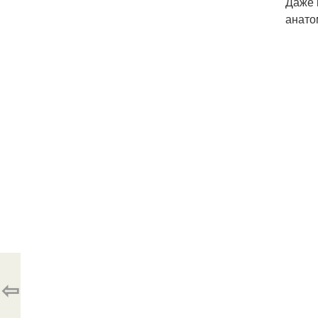
Даже 
анато
⇦