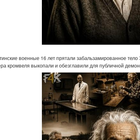
тинские военные 16 лет прятали забальзамированное тело Эв
ра кромвеля выкопали и обезглавили для публичной демон