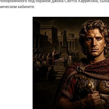
похороненного под охраной Джона Скотта Харрисона, сына
мическом кабинете.