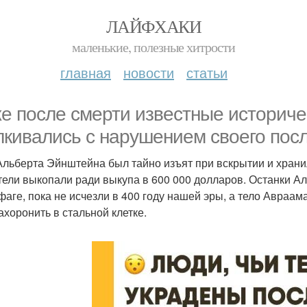
ЛАЙФХАКИ
маленькие, полезные хитрости
главная
новости
статьи
е после смерти известные историче
лкивались с нарушением своего посл
Альберта Эйнштейна был тайно изъят при вскрытии и хранил
тели выкопали ради выкупа в 600 000 долларов. Останки А
фаге, пока не исчезли в 400 году нашей эры, а тело Авраа
ахоронить в стальной клетке.