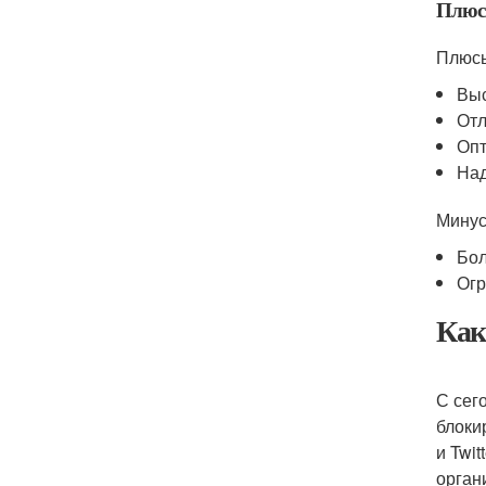
Плюс
Плюс
Выс
Отл
Опт
Над
Мину
Бол
Огр
Как
С сег
блоки
и Twi
орган