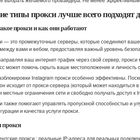
же выбрать желаемого провайдера. Не менее эффективными
ие типы прокси лучше всего подходят д
такое прокси и как они работают
и — это промежуточные серверы, которые соединяют ваше 
между вами и вебом, предоставляя важный уровень безопа
аправляя ваш интернет-трафик через свой сервер, прокси м
сс может помочь скрыть ваше местоположение и личность о
азблокировки Instagram прокси особенно эффективны. Поско
 он исходит от прокси-сервера (который может находиться в
и местные ограничения сети и свободно получать доступ к I
и также помогают управлять пропускной способностью и улу
гурации и качества услуги прокси.
 прокси
ентские прокси : реальные IP-адреса для реальных подклю