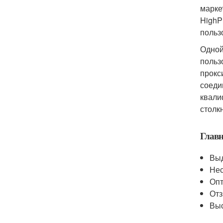
марке
HighP
польз
Одной
польз
прокс
соеди
квали
столк
Глав
Выд
Нес
Опт
Отз
Выс