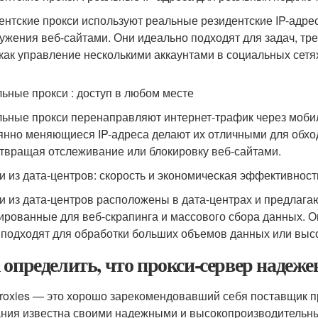
ентские прокси используют реальные резидентские IP-адрес
ужения веб-сайтами. Они идеально подходят для задач, тр
 как управление несколькими аккаунтами в социальных сетях
ьные прокси : доступ в любом месте
ьные прокси перенаправляют интернет-трафик через мобиль
янно меняющиеся IP-адреса делают их отличными для обхо
твращая отслеживание или блокировку веб-сайтами.
и из дата-центров: скорость и экономическая эффективност
и из дата-центров расположены в дата-центрах и предлаг
ированные для веб-скрапинга и массового сбора данных. Он
 подходят для обработки больших объемов данных или высо
 определить, что прокси-сервер надеже
roxies — это хорошо зарекомендовавший себя поставщик пр
ния известна своими надежными и высокопроизводительны