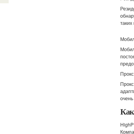
Резид
обнар
таких
Мобил
Мобил
посто
предо
Прокс
Прокс
адапт
очень
Как
HighP
Компа