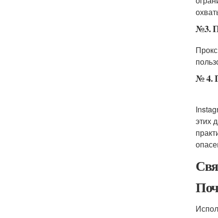
огран
охват
№3. П
Прокс
польз
№ 4. 
Insta
этих 
практ
опасе
Свя
Поч
Испол