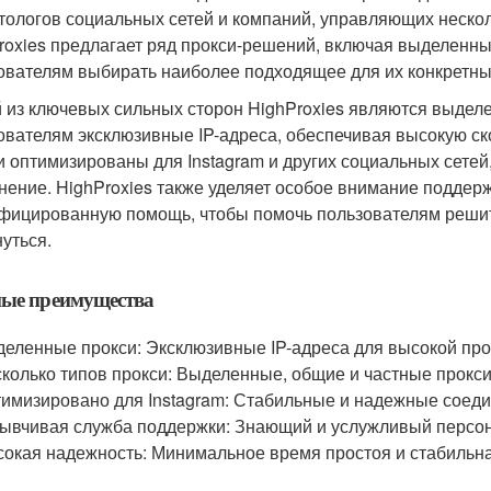
тологов социальных сетей и компаний, управляющих нескол
roxies предлагает ряд прокси-решений, включая выделенные
ователям выбирать наиболее подходящее для их конкретны
 из ключевых сильных сторон HighProxies являются выдел
ователям эксклюзивные IP-адреса, обеспечивая высокую с
и оптимизированы для Instagram и других социальных сете
нение. HighProxies также уделяет особое внимание поддер
фицированную помощь, чтобы помочь пользователям решит
нуться.
ные преимущества
еленные прокси: Эксклюзивные IP-адреса для высокой про
колько типов прокси: Выделенные, общие и частные прокси
имизировано для Instagram: Стабильные и надежные соеди
ывчивая служба поддержки: Знающий и услужливый персон
окая надежность: Минимальное время простоя и стабильна