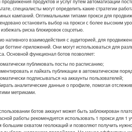
я продвижения продуктов и услуг путем автоматизации пости
ьтате, специалисты могут определить какие стратегии раб
мных кампаний. Оптимальными типами прокси для продвиже
ендовано остановить выбор на прокси с более высоким уров
 избежать риска блокировок соцсетью.
о нативного взаимодействия с аудиторией, для продвижени
и боттинг-приложений. Они могут использоваться для разл
са. Основной функционал ботов позволяет:
оматически публиковать посты по расписанию;
ментировать и лайкать публикации в автоматическом поряд
оматически подписываться на аккаунты пользователей;
ирать аналитические данные о профиле, помогая отслежив
гими метриками.
спользовании ботов аккаунт может быть заблокирован плат
асной работы рекомендуется использовать 1 прокси для 1 у
 большим охватом геолокаций и позволяют получить нужно