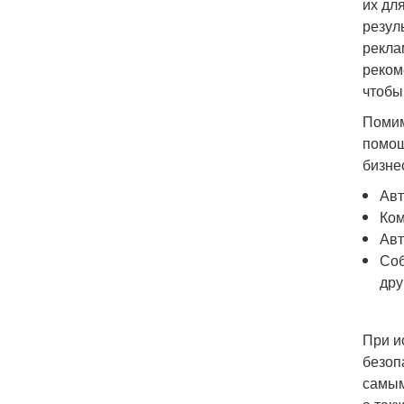
их дл
резул
рекла
реком
чтобы
Помим
помощ
бизне
Авт
Ком
Авт
Соб
дру
При и
безоп
самым