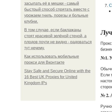
засыпать её в мешки - самый
С
быстрый способ спрятать вместе с
урожаем гниль, порезы и больные
клубни.
Луч
В том случае, если баклажаны
стоят красивой зелёной стеной, а
плодов почти не видно - радоваться
Прокс
тут нечему.
бизне
Как использовать мобильные
№1. У
прокси для Вконтакте
Обычн
Stay Safe and Secure Online with the
Если 
16 Best UK Proxies for United
насто
Kingdom IPs
сторо
№ 2. 
Ручно