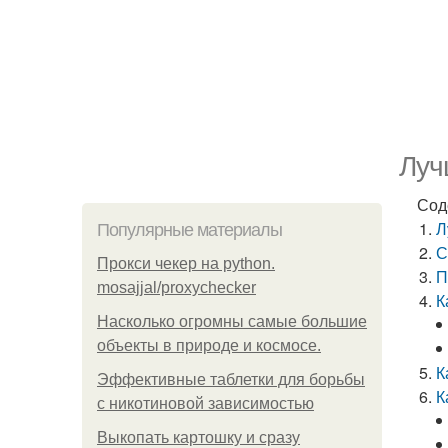
Луч
Сод
Л
Популярные материалы
С
Прокси чекер на python.
П
mosajjal/proxychecker
К
Насколько огромны самые большие
объекты в природе и космосе.
К
Эффективные таблетки для борьбы
К
с никотиновой зависимостью
Выкопать картошку и сразу