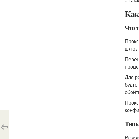
а так
Как
Что 
Прокс
шлюз 
Перен
проце
Для р
будто
обойт
Прокс
конфи
Типы
⇦
Резид