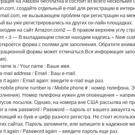
трация на Амазон бесплатна и состоит из всего нескольких 
n.com, создайте отдельный e-mail для регистрации в интер
gmail.com, не вызывающем проблем при регистрации на межд
ый вы уже регистрировались на других он-лайн площадках.
аходим на сайт Amazon.com2 — В правом верхнем углу стран
nt ».3 — В выпадающем списке находим надпись « New custo
откроется форма с полями для заполнения. Обратите внима
трационной формы может отличаться.Вся информация запол
ми).
name is / Your name : Ваше имя.
e-mail address / Email : Ваш e-mail.
e it again / Email again: введите e-mail еще раз.
mobile phone number is / Mobile phone # : номер телефона.
олнения). Номер телефона нужен для оповещения – напри
тусов посылок. Однако, на номера вне США рассылка не пр
er a new password / Password – пароль от вашего аккаунта
тоящий из букв и цифр разного регистра. Не стоит использ
гих сайтах. Пароль запомните, или запишите в надежное ме
e it again / Password again – введите пароль еще раз.