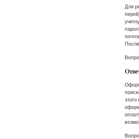
Для р
перей
учетн
парол
почто
После
Вопро
Отве
Оформ
поиск
этого
оформ
оплат
возмо
Вопро