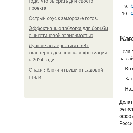
года: что выбрать для своего
К
проекта
К
Острый соус к заморозке готов.
Эффективные таблетки для борьбы
Как
с никотиновой зависимостью
Лучшие альтернативы веб-
Если 
скапперов для поиска информации
на са
в 2024 году
Воз
Спаси яблоки и груши от садовой
гнили!
Зак
Над
Делат
регис
оформ
Росси