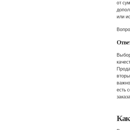
от су
допол
или и
Вопро
Отве
Выбор
качес
Прода
вторы
важно
есть 
заказа
Как