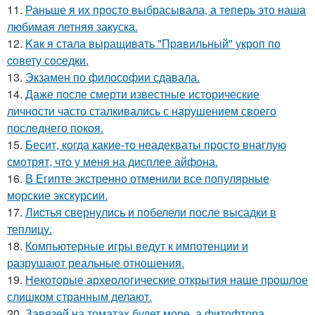
11.
Раньше я их просто выбрасывала, а теперь это наша
любимая летняя закуска.
12.
Kaк я стала выращивать "Пpaвильный" укроп по
coвету сocедки.
13.
Экзамен по философии сдавала.
14.
Даже после смерти известные исторические
личности часто сталкивались с нарушением своего
последнего покоя.
15.
Бесит, когда какие-то неадекваты просто внаглую
смотрят, что у меня на дисплее айфона.
16.
В Египте экстренно отменили все популярные
морские экскурсии.
17.
Лиcтья свернулись и побелели после высадки в
теплицу.
18.
Компьютерные игры ведут к импотенции и
разрушают реальные отношения.
19.
Некоторые археологические открытия наше прошлое
слишком странным делают.
20.
Завязей на томатах будет море, а фитофтора