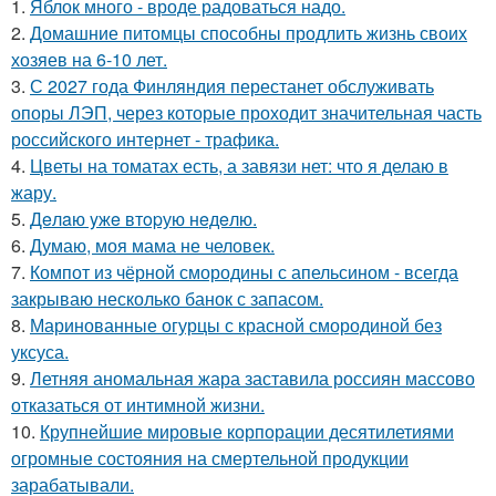
1.
Яблок много - вроде радоваться надо.
2.
Домашние питомцы способны продлить жизнь своих
хозяев на 6-10 лет.
3.
С 2027 года Финляндия перестанет обслуживать
опоры ЛЭП, через которые проходит значительная часть
российского интернет - трафика.
4.
Цветы на томатах есть, а завязи нет: что я делаю в
жару.
5.
Дeлaю yжe втopую нeдeлю.
6.
Думаю, моя мама не человек.
7.
Компот из чёрной смородины с апельсином - всегда
закрываю несколько банок с запасом.
8.
Маринованные огурцы с красной смородиной без
уксуса.
9.
Летняя аномальная жара заставила россиян массово
отказаться от интимной жизни.
10.
Крупнейшие мировые корпорации десятилетиями
огромные состояния на смертельной продукции
зарабатывали.