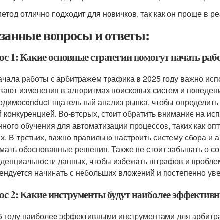
метод отлично подходит для новичков, так как он проще в р
занные вопросы и ответы:
с 1: Какие основные стратегии помогут начать раб
ачала работы с арбитражем трафика в 2025 году важно исп
вают изменения в алгоритмах поисковых систем и поведени
одимоconduct тщательный анализ рынка, чтобы определить
й конкуренцией. Во-вторых, стоит обратить внимание на ис
ного обучения для автоматизации процессов, таких как оп
х. В-третьих, важно правильно настроить систему сбора и 
мать обоснованные решения. Также не стоит забывать о с
денциальности данных, чтобы избежать штрафов и пробле
ендуется начинать с небольших вложений и постепенно ув
ос 2: Какие инструменты будут наиболее эффективн
5 году наиболее эффективными инструментами для арбитра