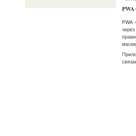
PWA (
PWA —
через
прави
маски
Прило
связа