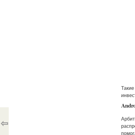
Такие
инвес
Andr
Арбит
⇦
распр
помог