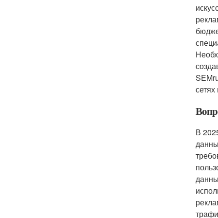
искус
рекла
бюдже
специ
Необх
созда
SEMru
сетях
Вопро
В 202
данны
требо
польз
данны
испол
рекла
трафи