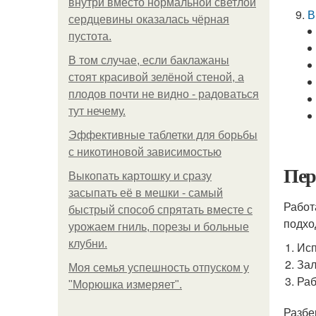
внутри вместо нормальной светлой
В
сердцевины оказалась чёрная
пустота.
В том случае, если баклажаны
стоят красивой зелёной стеной, а
плодов почти не видно - радоваться
тут нечему.
Эффективные таблетки для борьбы
с никотиновой зависимостью
Пер
Выкопать картошку и сразу
засыпать её в мешки - самый
Работ
быстрый способ спрятать вместе с
подхо
урожаем гниль, порезы и больные
клубни.
Исп
Зал
Моя семья успешность отпуском у
Раб
"Морюшка измеряет".
Разбе