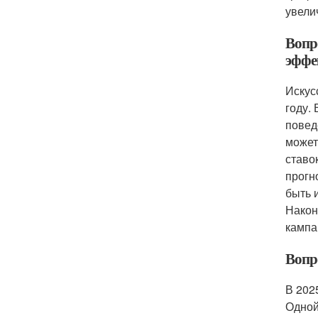
увели
Вопр
эффе
Искус
году.
повед
может
ставо
прогн
быть 
Након
кампа
Вопр
В 202
Одной