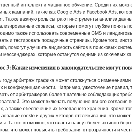
ственный интеллект и машинное обучение. Среди них мож
мных кампаний, такие как Google Ads и Facebook Ads, кото
т. Также важную роль сыграют инструменты анализа данных,
ализированные сервисы, которые помогут глубже понять по
одимо также использовать современные CMS и лендингов
вать и тестировать посадочные страницы. Кроме того, инстр
sh, помогут улучшить видимость сайтов в поисковых систем
 и мессенджерах, которые останутся одними из ключевых к
с 3: Какие изменения в законодательстве могут пов
5 году арбитраж трафика может столкнуться с изменениями
х и конфиденциальности. Например, ужесточение правил, 
вать от арбитражеров более тщательно соблюдающих треб
ователей. Это может включать получение явного согласия п
х, а также обеспечение их безопасного хранения. Кроме то
ьзование cookie и других методов отслеживания, что може
мы. Также возможно, что власти начнут более активно бор
ком, что может повысить требования к прозрачности и чест