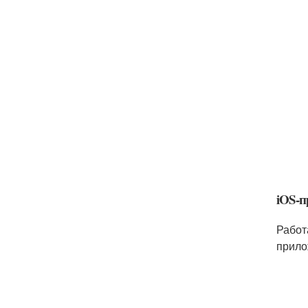
iOS-
Работ
прило