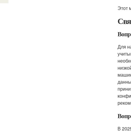
Этот 
Свя
Вопро
Для н
учиты
необх
низко
машин
данны
прини
конфи
реком
Вопр
В 202