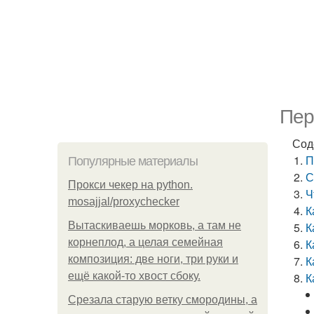
Пер
Сод
П
Популярные материалы
С
Прокси чекер на python.
Ч
mosajjal/proxychecker
К
Вытаскиваешь морковь, а там не
К
корнеплод, а целая семейная
К
композиция: две ноги, три руки и
К
ещё какой-то хвост сбоку.
К
Срезала старую ветку смородины, а