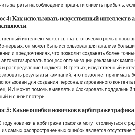
чить затраты на соблюдение правил и снизить прибыль, ес
ос 4: Как использовать искусственный интеллект в
ктивности
ственный интеллект может сыграть ключевую роль в повыш
 Во-первых, он может быть использован для анализа больши
ении и предпочтениях, что позволит создавать более точн
 автоматизировать процесс оптимизации рекламных кампани
к и распределение бюджета. В-третьих, искусственный инте
озировать результаты кампаний, что позволяет принимать
использован для создания персонализированного контента 
ец, ИИ может помочь выявлять и блокировать поддельный т
ний и снизит потери.
ос 5: Какие ошибки новичков в арбитраже трафика 
5 году новички в арбитраже трафика могут столкнуться с ря
 из самых распространенных ошибок является отсутствие 