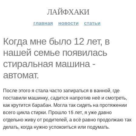
ЛАЙФХАКИ
главная
новости
статьи
Когда мне было 12 лет, в
нашей семье появилась
стиральная машина -
автомат.
После этого я стала часто запираться в ванной, где
поставили машинку, садится напротив неё и смотреть,
как крутится барабан. Могла так сидеть на протяжении
всего цикла стирки. Прошло 15 лет, я уже давно
отдельно живу от родителей, а всё равно продолжаю так
делать, когда нужно успокоиться или подумать.