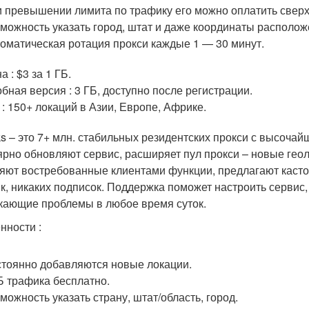
 превышении лимита по трафику его можно оплатить сверх
можность указать город, штат и даже координаты располо
оматическая ротация прокси каждые 1 — 30 минут.
а : $3 за 1 ГБ.
бная версия : 3 ГБ, доступно после регистрации.
 : 150+ локаций в Азии, Европе, Африке.
s – это 7+ млн. стабильных резидентских прокси с высоча
ярно обновляют сервис, расширяет пул прокси – новые гео
яют востребованные клиентами функции, предлагают каст
к, никаких подписок. Поддержка поможет настроить сервис,
кающие проблемы в любое время суток.
нности :
тоянно добавляются новые локации.
Б трафика бесплатно.
можность указать страну, штат/область, город.