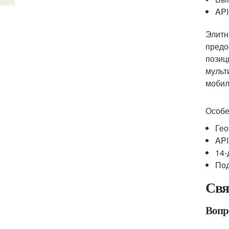
API
Элитн
предо
позиц
мульт
мобил
Особе
Гео
API
14-
Под
Свя
Вопр