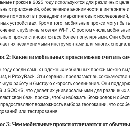
ьные прокси в 2025 году используются для различных целей
ьных приложений, обеспечение анонимности в интернете и 
акже помогают в проведении маркетинговых исследований,
зных устройствах. Кроме того, мобильные прокси могут бы
ючении к публичным сетям Wi-Fi. С ростом числа мобильны
ьные прокси становятся все более популярными. Они обес
елает их незаменимыми инструментами для многих специал
ос 2: Какие из мобильных прокси можно считать с
5 году среди самых надежных мобильных прокси можно выде
List, и ProxyRack. Эти сервисы предлагают высококачеств
льную работу и быструю скорость соединения. Они поддерж
 и SOCKS, что делает их универсальными для различных за
ляют свои базы прокси, чтобы избежать блокировок и обесп
 предоставляют возможность выбора геолокации, что особ
дований или тестирования.
ос 3: Чем мобильные прокси отличаются от обычны