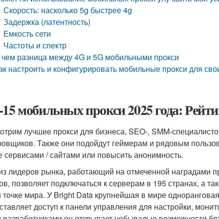
Скорость: насколько 5g быстрее 4g
Задержка (латентность)
Емкость сети
Частоты и спектр
 чем разница между 4G и 5G мобильными прокси
ак настроить и конфигурировать мобильные прокси для сво
-15 мобильных прокси 2025 года: Рейт
отрим лучшие прокси для бизнеса, SEO-, SMM-специалистов
ровщиков. Также они подойдут геймерам и рядовым польз
е сервисами / сайтами или повысить анонимность.
из лидеров рынка, работающий на отмеченной наградами про
ов, позволяет подключаться к серверам в 195 странах, а та
 точке мира. У Bright Data крупнейшая в мире однорангова
ставляет доступ к панели управления для настройки, монит
 разработчиками он открывает небывалые возможности бл