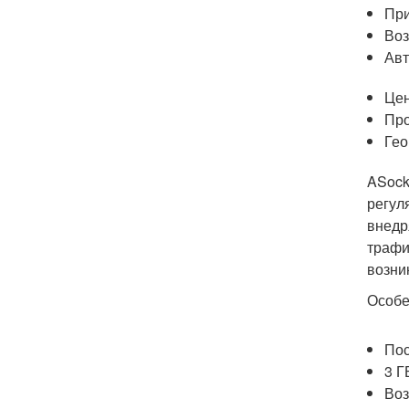
При
Воз
Авт
Цен
Про
Гео
ASock
регул
внедр
трафи
возни
Особе
Пос
3 Г
Воз