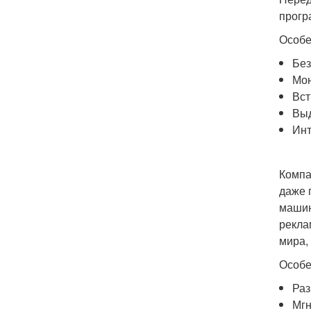
прогр
Особе
Без
Мон
Вст
Выд
Инт
Компа
даже 
машин
рекла
мира,
Особе
Раз
Мгн