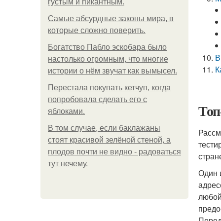
густым и пикантным.
Самые абсурдные законы мира, в
которые сложно поверить.
Богатство Пабло эскобара было
В
настолько огромным, что многие
К
истории о нём звучат как вымысел.
Перестала покупать кетчуп, когда
попробовала сделать его с
Топ
яблоками.
В том случае, если баклажаны
Рассм
стоят красивой зелёной стеной, а
тести
плодов почти не видно - радоваться
стран
тут нечему.
Один 
адрес
любой
предо
Перед