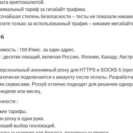
ата криптовалютой.
имальный тариф за гигабайт трафика.
очайшая степень безопасности – тесты не показали никаки
тите только за использованный трафик – никакие мегабайт
y6
имость : 100 ₽/мес. за один адрес.
 : десятки локаций, включая Россию, Японию, Канаду, Авст
ерсональный анонимный proxy для HTTPS и SOCKS 5 (прот
атически подключается к аккаунту после оплаты. Разработчи
и сервисами. Proxy6 отлично подходит для решения однора
 неделю или месяц.
нности :
кие тарифы.
н proxy в одни руки.
оший выбор геолокаций.
одные условия для бизнеса, подарочные прокси.