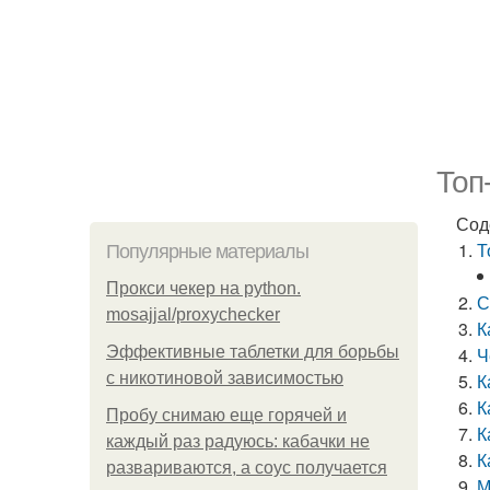
Топ
Сод
Т
Популярные материалы
Прокси чекер на python.
С
mosajjal/proxychecker
К
Эффективные таблетки для борьбы
Ч
с никотиновой зависимостью
К
К
Пробу снимаю еще горячей и
К
каждый раз радуюсь: кабачки не
К
развариваются, а соус получается
М