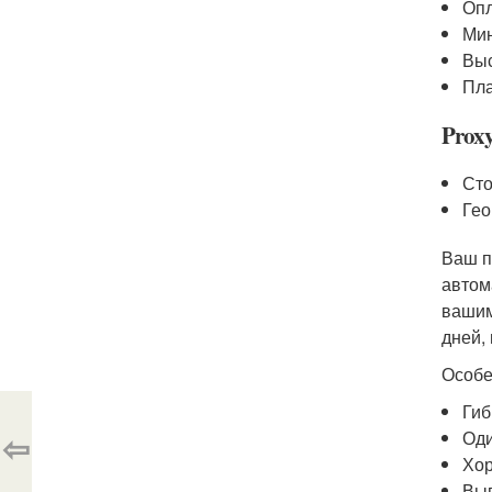
Опл
Мин
Выс
Пла
Prox
Сто
Гео
Ваш п
автом
вашим
дней,
Особе
Гиб
⇦
Оди
Хор
Выг