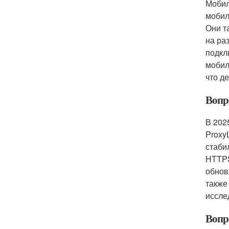
Мобил
мобил
Они т
на ра
подкл
мобил
что д
Вопр
В 202
Proxy
стаби
HTTPS
обнов
также
иссле
Вопр