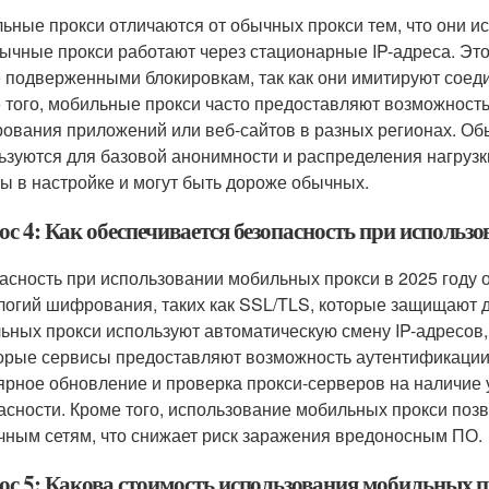
ьные прокси отличаются от обычных прокси тем, что они ис
бычные прокси работают через стационарные IP-адреса. Эт
 подверженными блокировкам, так как они имитируют соед
 того, мобильные прокси часто предоставляют возможность
рования приложений или веб-сайтов в разных регионах. Об
ьзуются для базовой анонимности и распределения нагрузк
ы в настройке и могут быть дороже обычных.
с 4: Как обеспечивается безопасность при использ
асность при использовании мобильных прокси в 2025 году
логий шифрования, таких как SSL/TLS, которые защищают 
ьных прокси используют автоматическую смену IP-адресов, 
орые сервисы предоставляют возможность аутентификации 
ярное обновление и проверка прокси-серверов на наличие
асности. Кроме того, использование мобильных прокси поз
чным сетям, что снижает риск заражения вредоносным ПО.
ос 5: Какова стоимость использования мобильных пр