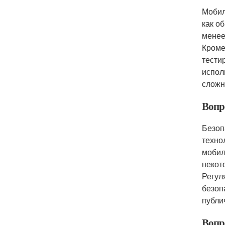
Мобил
как о
менее
Кроме
тести
испол
сложн
Вопро
Безоп
техно
мобил
некот
Регул
безоп
публи
Вопр