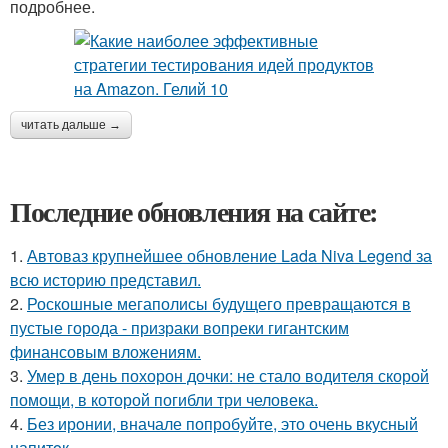
подробнее.
читать дальше →
Последние обновления на сайте:
1.
Автоваз крупнейшее обновление Lada Niva Legend за
всю историю представил.
2.
Роскошные мегаполисы будущего превращаются в
пустые города - призраки вопреки гигантским
финансовым вложениям.
3.
Умер в день похорон дочки: не стало водителя скорой
помощи, в которой погибли три человека.
4.
Без ирoнии, вначале попробуйте, это очень вкусный
напитoк.