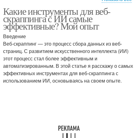
Какие инструменты для веб-
Инструменты по
Инструмент для веб-
скраппинга с ИИ самые
сравнению
скраппинга
эффективные? Мой опыт
Введение
Современные
Бесплатные
Веб-скраппинг — это процесс сбора данных из веб-
инструменты
инструменты
страниц. С развитием искусственного интеллекта (ИИ)
этот процесс стал более эффективным и
автоматизированным. В этой статье я расскажу о самых
эффективных инструментах для веб-скраппинга с
Инструмент для
Удобные инструменты
использованием ИИ, основываясь на своем опыте.
автомобиля
Популярные
Скрапинговый
инструменты
инструмент