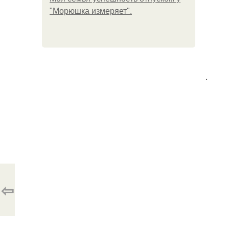
"Морюшка измеряет".
.
⇦