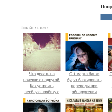
Понр
Читайте также
Что делать на
С 1 марта банки
С
ночевке с подругой.
будут блокировать
Как устроить
переводы при
весёлую ночёвку с
обнаружении
подружками
вируса.