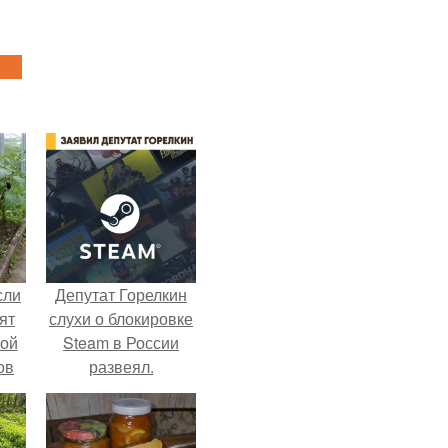
сли
Депутат Горелкин
ят
слухи о блокировке
ной
Steam в России
ов
развеял.
 -
т