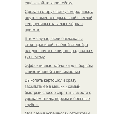
ещё какой-то хвост сбоку.
Срезала старую ветку смородины, а
внутри вместо нормальной светлой
сердцевины оказалась чёрная
пустота.
В том случае, если баклажаны
стоят красивой зелёной стеной, а
плодов почти не видно - радоваться
тут нечему.
Эффективные таблетки для борьбы
с никотиновой зависимостью
Выкопать картошку и сразу
засыпать её в мешки - самый
быстрый способ спрятать вместе с
урожаем гниль, порезы и больные
клубни.
Моя семья успешность отпуском у