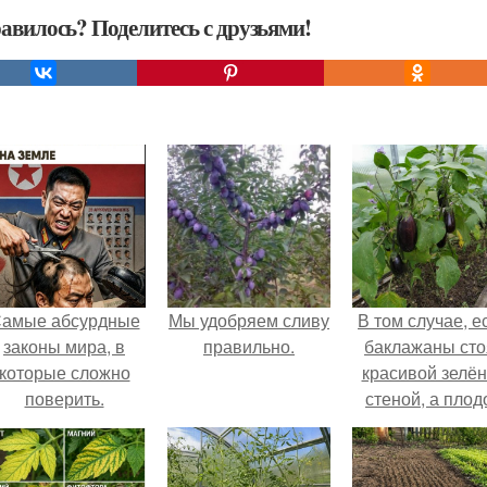
авилось? Поделитесь с друзьями!
амые абсурдные
Мы удобряем сливу
В том случае, е
законы мира, в
правильно.
баклажаны сто
которые сложно
красивой зелё
поверить.
стеной, а плод
почти не видно
радоваться ту
нечему.