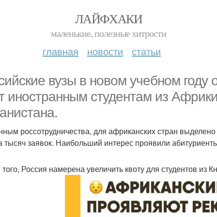
ЛАЙФХАКИ
маленькие, полезные хитрости
главная
новости
статьи
сийские вузы в новом учебном году 
т иностранным студентам из Африки
анистана.
нным россотрудничества, для африканских стран выделено 
а тысяч заявок. Наибольший интерес проявили абитуриенты 
 того, Россия намерена увеличить квоту для студентов из 