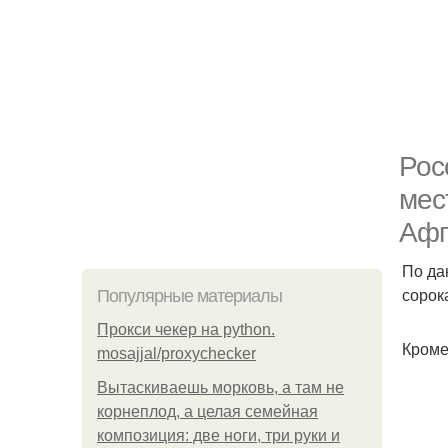
Рос
мес
Афг
По да
сорок
Популярные материалы
Прокси чекер на python.
Кроме
mosajjal/proxychecker
Вытаскиваешь морковь, а там не
корнеплод, а целая семейная
композиция: две ноги, три руки и