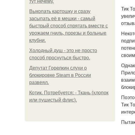
тут нечему.
Тик Т
Выкопать картошку и сразу
увели
засыпать её в мешки - самый
отзыв
быстрый способ спрятать вместе с
Некот
урожаем гниль, порезы и больные
подпи
клубни.
потен
Холодный душ - это не просто
своим
способ проснуться быстро.
Однак
Депутат Горелкин слухи о
Прило
блокировке Steam в России
взаим
развеял.
блоки
Котик. Потребуется: - Ткань (хлопок
Поэто
или пушистый флис).
Тик Т
интер
Пытаю