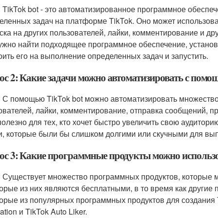
: TikTok bot - это автоматизированное программное обеспе
еленных задач на платформе TikTok. Оно может использоват
ска на других пользователей, лайки, комментирование и дру
ужно найти подходящее программное обеспечение, установи
оить его на выполнение определенных задач и запустить.
ос 2: Какие задачи можно автоматизировать с помо
: С помощью TikTok bot можно автоматизировать множество 
ователей, лайки, комментирование, отправка сообщений, пр
полезно для тех, кто хочет быстро увеличить свою аудитори
и, которые были бы слишком долгими или скучными для вы
ос 3: Какие программные продукты можно использов
: Существует множество программных продуктов, которые мо
орые из них являются бесплатными, в то время как другие
орые из популярных программных продуктов для создания Ti
tion и TikTok Auto Liker.