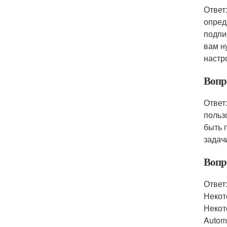
Ответ
опред
подпи
вам н
настр
Вопр
Ответ
польз
быть 
задач
Вопр
Ответ
Некот
Некот
Automa