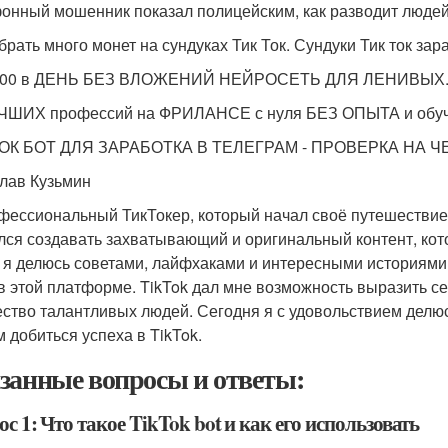
онный мошенник показал полицейским, как разводит люде
брать много монет на сундуках Тик Ток. Сундуки Тик ток зар
00 в ДЕНЬ БЕЗ ВЛОЖЕНИЙ НЕЙРОСЕТЬ ДЛЯ ЛЕНИВЫХ. Зара
ЧШИХ профессий на ФРИЛАНСЕ с нуля БЕЗ ОПЫТА и обуче
ОК БОТ ДЛЯ ЗАРАБОТКА В ТЕЛЕГРАМ - ПРОВЕРКА НА ЧЕС
лав Кузьмин
фессиональный ТикТокер, который начал своё путешествие в
лся создавать захватывающий и оригинальный контент, ко
 я делюсь советами, лайфхаками и интересными историями,
в этой платформе. TikTok дал мне возможность выразить себ
ство талантливых людей. Сегодня я с удовольствием делю
м добиться успеха в TikTok.
занные вопросы и ответы:
с 1: Что такое TikTok bot и как его использовать