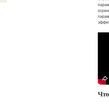
парам
огран
парам
эффек
Что