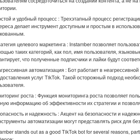
ьзователям сосредоточиться на создании контента, а не 
итории.
стой и удобный процесс : Трехэтапный процесс регистраци
ереса делает инструмент доступным и простым в использова
кованным.
атегия целевого маркетинга : Instamber позволяет пользов
ощью таких категорий, как пол, имя пользователя, языковы
антирует, что полученные подписчики и лайки будут соответ
грессивная автоматизация : Бот работает в неагрессивной
доставления услуг TikTok. Такой осторожный подход необх
ьзователя.
иторинг роста : Функция мониторинга роста позволяет поль
ную информацию об эффективности их стратегии и позволя
опасность и надежность : Акцент на безопасности и надежн
нструменты автоматизации могут представлять риск для без
tamber stands out as a good TikTok bot for several reasons, parti
ience: