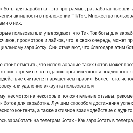
ок боты для заработка - это программы, разработанные для 
чения активности в приложении TikTok. Множество пользов
ами о них.
орые пользователи утверждают, что Тик Ток боты для зараб
счиков, просмотров и лайков, что, в свою очередь, может пр
циальному заработку. Они отмечают, что благодаря этим бо
о стоит отметить, что использование таких ботов может про
жение стремится к созданию органического и подлинного к
одействие считается нарушением правил. Более того, испо
ровку или удаление аккаунта пользователя.
му, несмотря на некоторые положительные отзывы, рекоме
ок ботов для заработка. Лучшим способом достижения успеха
есного контента, а также активное взаимодействие с аудито
сь заработать на телеграм ботах - Как заработать в телег