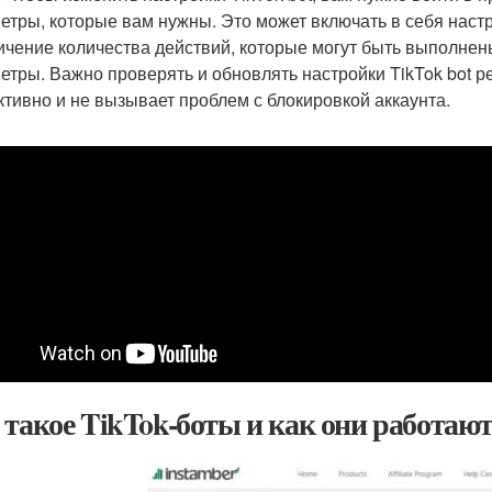
етры, которые вам нужны. Это может включать в себя настр
ичение количества действий, которые могут быть выполнен
етры. Важно проверять и обновлять настройки TikTok bot ре
тивно и не вызывает проблем с блокировкой аккаунта.
 такое TikTok-боты и как они работаю