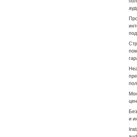
пол
ауд
Про
инт
под
Стр
пом
гар
Неа
пре
пол
Мон
цен
Без
и и
Ins
aud