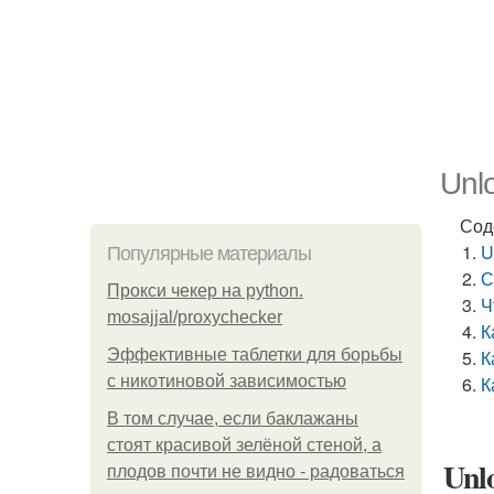
Unl
Сод
U
Популярные материалы
С
Прокси чекер на python.
Ч
mosajjal/proxychecker
К
Эффективные таблетки для борьбы
К
с никотиновой зависимостью
К
В том случае, если баклажаны
стоят красивой зелёной стеной, а
Unl
плодов почти не видно - радоваться