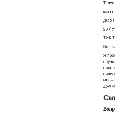
Телеф
как со
ДО $1
20 ЛУ
ТИК Т
Вячес
Я про
научи
видео
нишу 
множе
други
Свя
Вопро