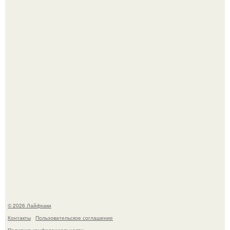
Домашние питомцы способны продлить жизнь своих
хозяев на 6-10 лет.
Будущее вселенной через миллионы и миллиарды лет
таит захватывающие тайны.
© 2026 Лайфхаки
Контакты
Пользовательское соглашение
Политика конфидециальности