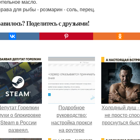
тительное масло.
права для рыбы - розмарин - соль, перец.
авилось? Поделитесь с друзьями!
Депутат Горелкин
Подробное
Холодный душ -
лухи о блокировке
руководство:
не просто спос
Steam в России
настройка прокси
проснуться быст
развеял.
на роутере