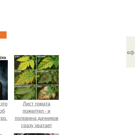
⇨
 это
Лист томата
об
пожелтел - и
ро.
половина дачников
сразу хватает
удобрение.