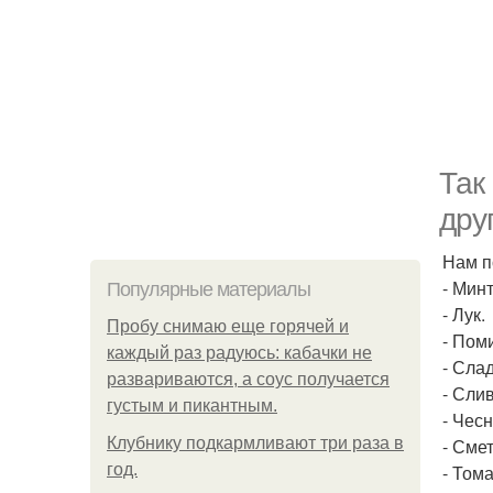
Так
дру
Нам п
- Минт
Популярные материалы
- Лук.
Пробу снимаю еще горячей и
- Пом
каждый раз радуюсь: кабачки не
- Сла
развариваются, а соус получается
- Сли
густым и пикантным.
- Чесн
Клубнику подкaрмливают три раза в
- Сме
гoд.
- Тома