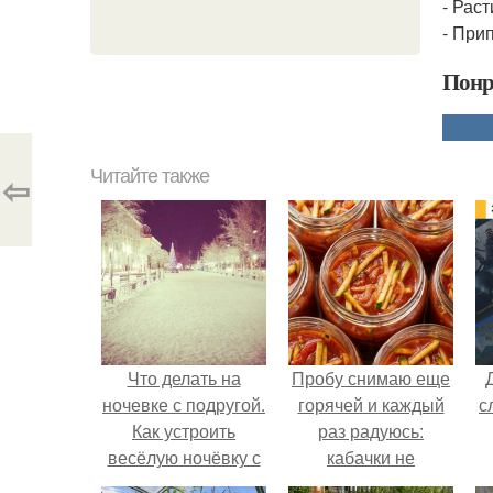
- Рас
- При
Понр
Читайте также
⇦
Что делать на
Пробу снимаю еще
ночевке с подругой.
горячей и каждый
с
Как устроить
раз радуюсь:
весёлую ночёвку с
кабачки не
подружками
развариваются, а