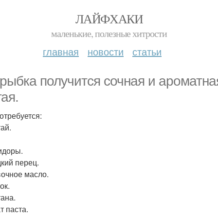
ЛАЙФХАКИ
маленькие, полезные хитрости
главная
новости
статьи
 рыбка получится сочная и ароматная
гая.
отребуется:
ай.
идоры.
дкий перец.
вочное масло.
ок.
тана.
т паста.