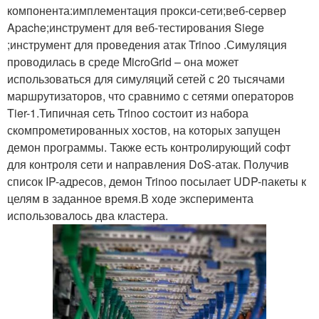
компонента:имплементация прокси-сети;веб-сервер
Apache;инструмент для веб-тестирования Siege
;инструмент для проведения атак Trinoo .Симуляция
проводилась в среде MicroGrid – она может
использоваться для симуляций сетей с 20 тысячами
маршрутизаторов, что сравнимо с сетями операторов
Tier-1.Типичная сеть Trinoo состоит из набора
скомпрометированных хостов, на которых запущен
демон программы. Также есть контролирующий софт
для контроля сети и направления DoS-атак. Получив
список IP-адресов, демон Trinoo посылает UDP-пакеты к
целям в заданное время.В ходе эксперимента
использовалось два кластера.