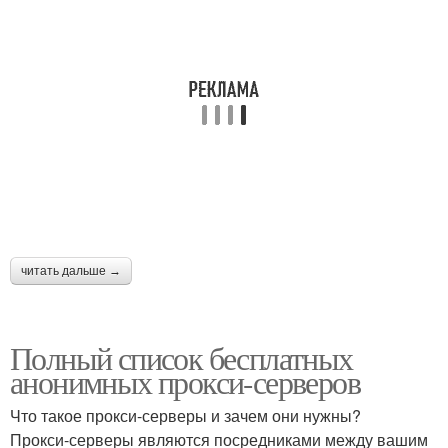
Прокси-сервера для
Прокси-сервера для
анонимного серфинга
анонимного просмотра
Прокси-сервера на
Собственный прокси-
компьютере
сервер
читать дальше →
Хорошие прокси-
сервера
Полный список бесплатных
анонимных прокси-серверов
Что такое прокси-серверы и зачем они нужны?
Прокси-серверы являются посредниками между вашим