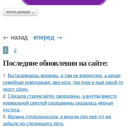
читать дальше →
← назад
вперед →
1
2
Последние обновления на сайте:
1.
Вытаскиваешь морковь, а там не корнеплод, а целая
семейная композиция: две ноги, три руки и ещё какой-то
хвост сбоку.
2.
Срезала старую ветку смородины, а внутри вместо
нормальной светлой сердцевины оказалась чёрная
пустота.
3.
Малина отплодоносила, и многие про неё тут же
забыли до следующего лета.