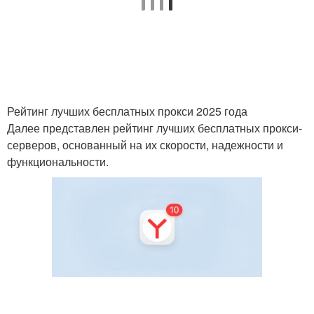
Прокси-сервера перед
Прокси-сервера для
использованием
веб-скрапинга
Рейтинг лучших бесплатных прокси 2025 года
Далее представлен рейтинг лучших бесплатных прокси-
Прокси-сервера для
Прокси-сервера для
серверов, основанный на их скорости, надежности и
проекта
веб-аналитики
функциональности.
Прокси-сервер для
Программы для прокси-
защиты
сервера
Прокси-сервер для
Бесплатные программы
локальной сети