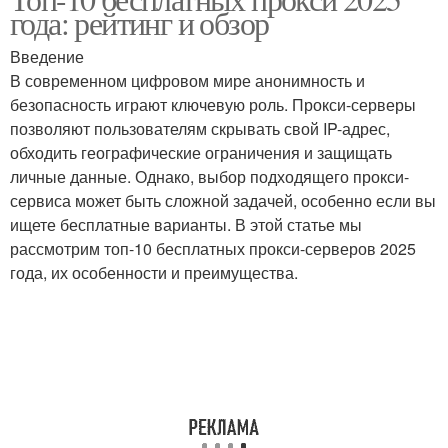
года: рейтинг и обзор
сервера
браузере
Введение
В современном цифровом мире анонимность и
Анонимный прокси-
Прокси-сервер для
безопасность играют ключевую роль. Прокси-серверы
сервер
использования
позволяют пользователям скрывать свой IP-адрес,
обходить географические ограничения и защищать
личные данные. Однако, выбор подходящего прокси-
сервиса может быть сложной задачей, особенно если вы
Разница между
Прокси-сервера по
ищете бесплатные варианты. В этой статье мы
бесплатными и
сравнению
рассмотрим топ-10 бесплатных прокси-серверов 2025
года, их особенности и преимущества.
Прокси-сервера для
Прокси-сервера для
работы
безопасного доступа
Прокси-сервер для веб-
Прокси-сервера для
сканирования
веб-сканирования