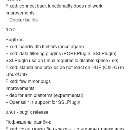
Fixed: connect back functionality does not work
Improvements:
+ Docker builds
0.9.2
Bugfixes:
Fixed: bandwidth limiters (once again)
Fixed: data filtering plugins (PCREPlugin, SSLPlugin).
SSLPlugin use on Linux requires to disable splice (-s0)
FIxed: standalone proxies do not react on HUP (Ctrl+C) in
Linux/Unix
Fixed: few minor bugs
Improvements:
+ deb for arm platforms (experimental)
+ Openssl 1.1 support for SSLPlugin
0.9.1 - bugfix release
Пофикшены ошибки:
Fixed: сокет может быть закрыт до чтения/отравки всех