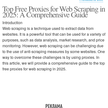
Top Free Proxies for Web Scraping in
Прокси-сервера для
Прокси-сервера перед
2025: A Comprehensive Guide
веб-сканирования
использованием
Introduction
Web scraping is a technique used to extract data from
Прокси-сервера для
Прокси-сервер для веб-
websites. It is a powerful tool that can be used for a variety of
проекта
скаппинга
purposes, such as data analysis, market research, and price
monitoring. However, web scraping can be challenging due
to the use of anti-scraping measures by some websites. One
way to overcome these challenges is by using proxies. In
Прокси-сервера для
Прокси-сервер для веб-
this article, we will provide a comprehensive guide to the top
веб-скаппинга
скрапинга
free proxies for web scraping in 2025.
Веб-скрапинг с
Прокси-сервера для
помощью
веб-скрайнинга