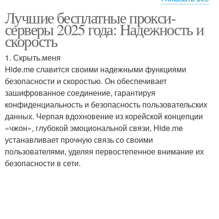
Лучшие бесплатные прокси-
Прокси-сервера для
Платные прокси-
серверы 2025 года: Надежность и
аренды
сервера
скорость
1. Скрыть.меня
Прокси-сервера для
Hide.me славится своими надежными функциями
работы
безопасности и скоростью. Он обеспечивает
зашифрованное соединение, гарантируя
конфиденциальность и безопасность пользовательских
данных. Черпая вдохновение из корейской концепции
«чжон», глубокой эмоциональной связи, Hide.me
устанавливает прочную связь со своими
пользователями, уделяя первостепенное внимание их
безопасности в сети.