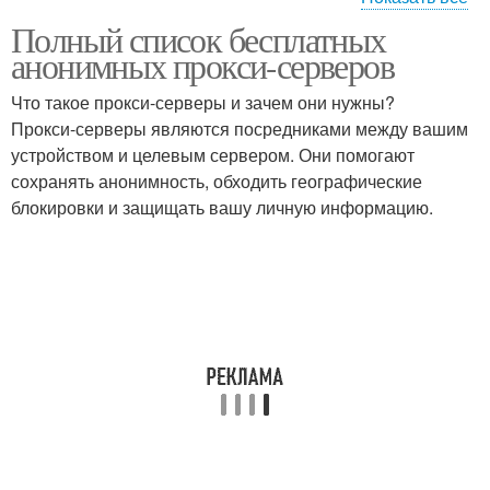
Полный список бесплатных
Риски при
Платные прокси-
анонимных прокси-серверов
использовании
сервера
Что такое прокси-серверы и зачем они нужны?
Прокси-серверы являются посредниками между вашим
Бесплатный прокси-
Ошибки при
устройством и целевым сервером. Они помогают
сервер
использовании
сохранять анонимность, обходить географические
блокировки и защищать вашу личную информацию.
Рекомендации по
Прокси-сервера по
использованию
сравнению
Прокси-сервера в
Прокси-сервера для
великобритании
использования