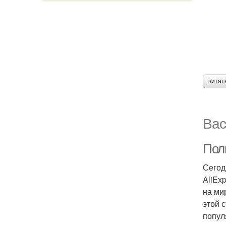
читат
Вас
Пол
Сегод
AliEx
на ми
этой 
попул