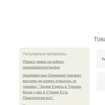
Тов
Популярные материалы
Т
Прокси чекер на python.
mosajjal/proxychecker
Академик ран Онищенко призвал
россиян не ездить отдыхать за
границу: "Зачем Ездить в Турцию,
Когда у нас в Стране Есть
Практически все".