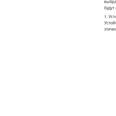
выбра
будут
1. Ус
Устой
этиче