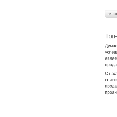
читат
Топ
Думае
успеш
являе
прода
С нас
списк
прода
проан