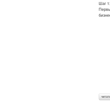
Шаг 1
Первы
бизне
читат