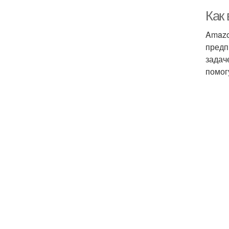
Как
Amazo
предп
задач
помог