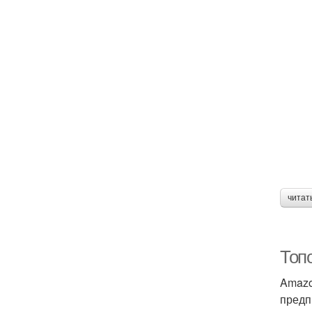
читат
Топ
Amazo
предп