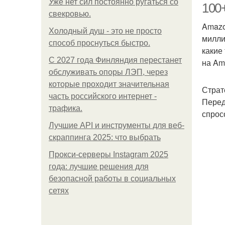
Уже нет сил постоянно ругаться со
100
свекровью.
Amazo
Холодный душ - это не просто
милли
способ проснуться быстро.
какие
С 2027 года Финляндия перестанет
на Am
обслуживать опоры ЛЭП, через
которые проходит значительная
Страт
часть российского интернет -
Перед
трафика.
спрос
Лучшие API и инструменты для веб-
скраппинга 2025: что выбрать
Прокси-серверы Instagram 2025
года: лучшие решения для
безопасной работы в социальных
сетях