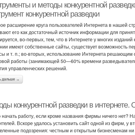
рументы и методы конкурентной разведки 
трумент конкурентной разведки
ое расширение круга пользователей Интернета в нашей стр
вают его как достаточный источник информации для приня
ируется, во-первых, тем, что в Интернете у многих изданий
нии имеют собственные сайты, существует возможность пер
сы и т. п.; во-вторых, использование Интернета решающим
овой работы (занимающей 50—60% времени разведывательн
тия управленческих решений.
ь дальше →
оды конкурентной разведки в интернете. 
о начать работу, если кроме названия фирмы ничего нет? Н
ителей. Вскоре удалось установить сайт одной из фирм, у в
еленные подозрения: честным и открытым бизнесменам ни 