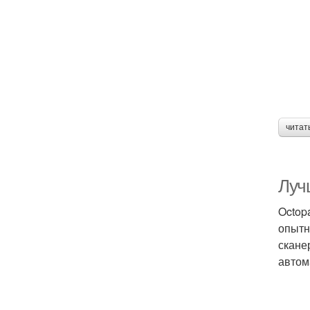
читат
Луч
Octop
опытн
скане
автом