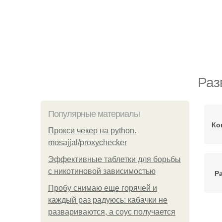
Раз
Популярные материалы
Ко
Прокси чекер на python.
mosajjal/proxychecker
Эффективные таблетки для борьбы
с никотиновой зависимостью
Ра
Пробу снимаю еще горячей и
каждый раз радуюсь: кабачки не
развариваются, а соус получается