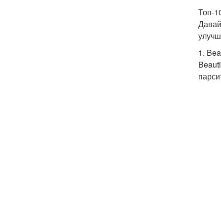
Топ-1
Давай
улучш
1. Bea
Beaut
парси