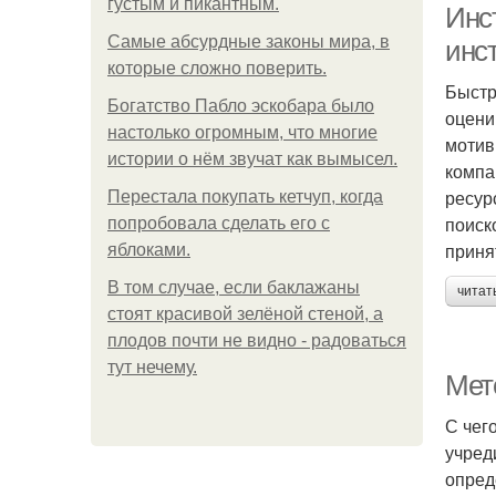
густым и пикантным.
Инст
Самые абсурдные законы мира, в
инс
которые сложно поверить.
Быстр
Богатство Пабло эскобара было
оцени
настолько огромным, что многие
мотив
истории о нём звучат как вымысел.
компа
ресур
Перестала покупать кетчуп, когда
поиск
попробовала сделать его с
приня
яблоками.
В том случае, если баклажаны
читат
стоят красивой зелёной стеной, а
плодов почти не видно - радоваться
тут нечему.
Мет
С чег
учред
опред