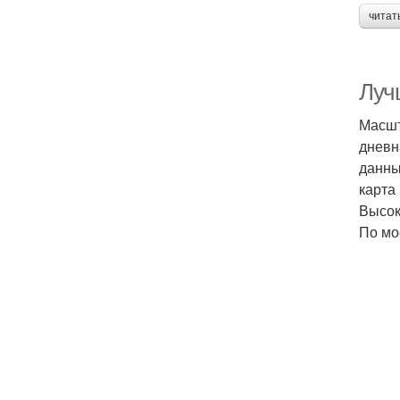
читат
Луч
Масшт
дневн
данны
карта
Высок
По мо