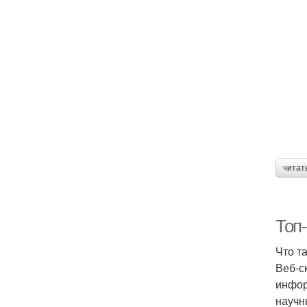
читат
Топ
Что т
Веб-с
инфор
научн