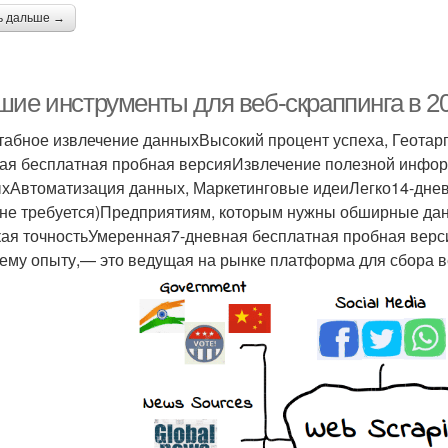
ь дальше →
шие инструменты для веб-скраппинга в 20
абное извлечение данныхВысокий процент успеха, Геотар
ая бесплатная пробная версияИзвлечение полезной информ
хАвтоматизация данных, Маркетинговые идеиЛегко14-днев
 не требуется)Предприятиям, которым нужны обширные д
ая точностьУмеренная7-дневная бесплатная пробная верс
ему опыту,— это ведущая на рынке платформа для сбора в