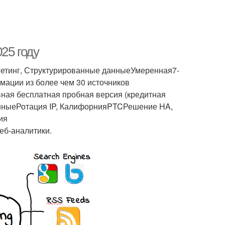
25 году
гетинг, Структурированные данныеУмеренная7-
ации из более чем 30 источников
ная бесплатная пробная версия (кредитная
анныеРотация IP, КалифорнияPTCРешение HA,
ия
еб-аналитики.