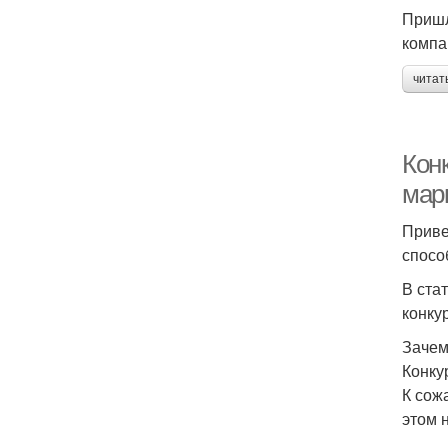
Пришл
компа
читат
Конк
мар
Приве
спосо
В ста
конку
Зачем
Конку
К сож
этом 