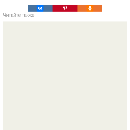
Читайте также
Boost Your TikTok Views with These 15 Best Bots
В том случае, если баклажаны стоят красивой зелёной