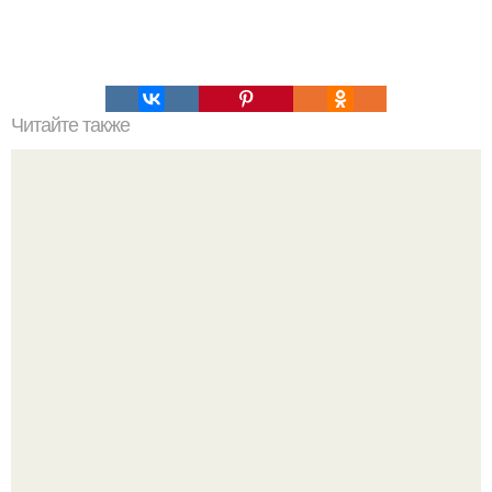
Читайте также
100 причин почему я с тобой дружу. Подарки. 100
причин, почему ты моя лучшая подруга.