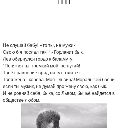
Не слушай бабу! Что ты, не мужик!
Свою б я послал так! " - Горланит бык.
Лев обернулся гордо к баламуту:
"Понятия ты, громкий мой, не путай!
Твоё сравнение вряд ли тут годится:
Твоя жена - корова. Моя - львица! Мораль сей басни:
если ты мужик, не думай про жену свою, как бык.
И не ровняй себя, быка, со Львом, бычьё найдется в
обществе любом.