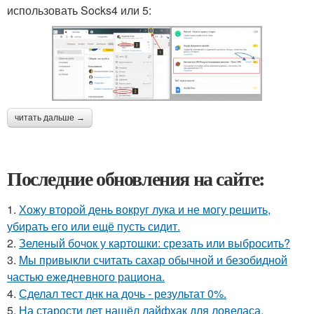
использовать Socks4 или 5:
читать дальше →
Последние обновления на сайте:
1.
Хожу второй день вокруг лука и не могу решить,
убирать его или ещё пусть сидит.
2.
Зеленый бочок у картошки: срезать или выбросить?
3.
Мы привыкли считать сахар обычной и безобидной
частью ежедневного рациона.
4.
Сделал тест днк на дочь - результат 0%.
5.
На старости лет нашёл лайфхак для ловеласа.