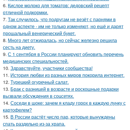
6.
Кислое молоко для томатов: дедовский рецепт
отличной подкормки.
7.
Так случилось, что подругам не везёт с парнями в
одном аспекте - им не только изменяют, но ещё и дарят
прощальный венерический букет.
8.
Много лет отжиралась, но сейчас железно решила
сесть на диету.
9.
С 1 сентября в России планируют обновить перечень
медицинских специальностей.
10.
Здравствуйте, участники сообщества!
11.
История любви из разных миров покорила интернет.
12.
Турецкий огуречный салат.
13.
Брак с разницей в возрасте и роскошные подарки
вызвали обсуждения в соцсетях.
14.
Соседи в шоке: зачем я кладу горох в каждую лунку с
картофелем?
15.
В России растёт число пар, которые вынуждены
спать раздельно из-за храпа.