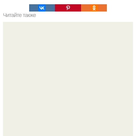
Читайте также
Спаси яблоки и груши от садовой гнили!
Депутат Горелкин слухи о блокировке Steam в России