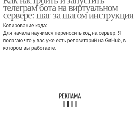
Бот на сервер
Бот в фоне
телеграм бота на виртуальном
сервере: шаг за шагом инструкция
Копирование кода:
Бот от
Доступ на виртуальном
Для начала научимся переносить код на сервер. Я
несанкционированного
сервере
полагаю что у вас уже есть репозитарий на GitHub, в
доступа
котором вы работаете.