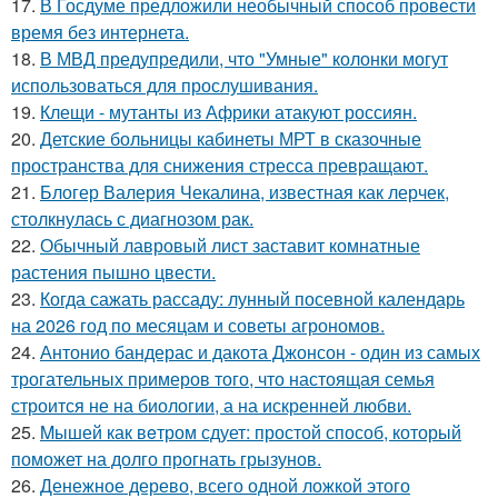
17.
В Госдуме предложили необычный способ провести
время без интернета.
18.
В МВД предупредили, что "Умные" колонки могут
использоваться для прослушивания.
19.
Клещи - мутанты из Африки атакуют россиян.
20.
Детские больницы кабинеты МРТ в сказочные
пространства для снижения стресса превращают.
21.
Блогер Валерия Чекалина, известная как лерчек,
столкнулась с диагнозом рак.
22.
Обычный лавровый лист заставит комнатные
растения пышно цвести.
23.
Когда сажать рассаду: лунный посевной календарь
на 2026 год по месяцам и советы агрономов.
24.
Антонио бандерас и дакота Джонсон - один из самых
трогательных примеров того, что настоящая семья
строится не на биологии, а на искренней любви.
25.
Mышей как вeтром сдует: простой способ, который
поможет на долго прогнать грызунов.
26.
Денежное дерево, всего одной ложкой этого