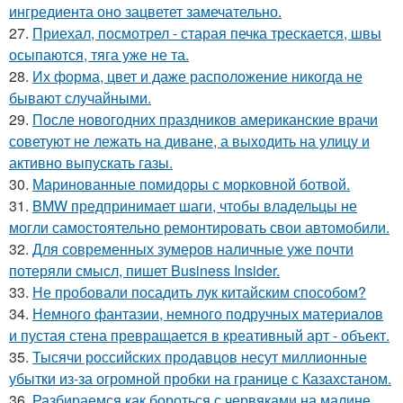
ингредиента оно зацветет замечательно.
27.
Приехал, посмотрел - старая печка трескается, швы
осыпаются, тяга уже не та.
28.
Их форма, цвет и даже расположение никогда не
бывают случайными.
29.
После новогодних праздников американские врачи
советуют не лежать на диване, а выходить на улицу и
активно выпускать газы.
30.
Маринованные помидоры с морковной ботвой.
31.
BMW предпринимает шаги, чтобы владельцы не
могли самостоятельно ремонтировать свои автомобили.
32.
Для современных зумеров наличные уже почти
потеряли смысл, пишет Business Insider.
33.
Не пробовали посадить лук китайским способом?
34.
Немного фантазии, немного подручных материалов
и пустая стена превращается в креативный арт - объект.
35.
Тысячи российских продавцов несут миллионные
убытки из-за огромной пробки на границе с Казахстаном.
36.
Разбираемся как бороться с червяками на малине.