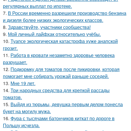
регулярных выплат по ипотеке.
7.
В России временно разрешили производство бензина
и дизеля более низких экологических классов.
8.
Здравствуйте, участники сообщества!
9.
Мой личный лайфхак относительно учёбы.
10.
Туапсе экологическая катастрофа хуже анапской
грозит.
11.
Работа в кровати незаметно здоровье человека
разрушает.
12.
Подкормку для томатов после пикировки, которая
помогает мне собирать урожай раньше соседей.
13.
Мне 19 лет.
14.
Три народных средства для крепкой рассады
томатов.
15.
Выйдя из тюрьмы, девушка первым делом понесла
букет на могилу мужа.
16.
Фура с тысячами батончиков киткат по дороге в
Польшу исчезла.