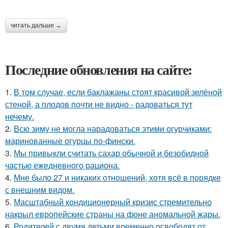
читать дальше →
Последние обновления на сайте:
1.
В том случае, если баклажаны стоят красивой зелёной
стеной, а плодов почти не видно - радоваться тут
нечему.
2.
Всю зиму не могла нарадоваться этими огурчиками:
маринованные огурцы по-фински.
3.
Мы привыкли считать сахар обычной и безобидной
частью ежедневного рациона.
4.
Мне было 27 и никаких отношений, хотя всё в порядке
с внешним видом.
5.
Масштабный кондиционерный кризис стремительно
накрыл европейские страны на фоне аномальной жары.
6.
Родителей с двумя детьми временно освободят от