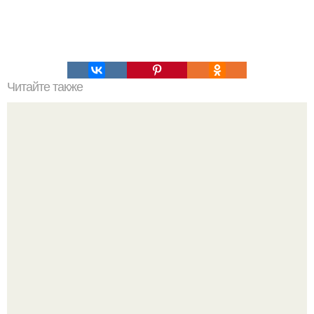
Читайте также
Что делать на ночевке с подругой. Как устроить весёлую
ночёвку с подружками